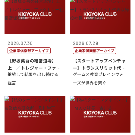
2026.07.30
2026.07.29
企業家倶楽部アーカイブ
企業家倶楽部アーカイブ
【野坂英吾の経営道場】
【スタートアップベンチャ
上 ／トレジャー・ファク
ー】トランスリミット代表
継続して結果を出し続ける
ゲーム×教育ブレインウォ
トリー社長野坂...
取締役社長 ...
経営
ーズが世界を繋ぐ