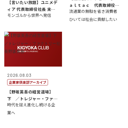
【言いたい放題】ユニメデ
ａｌｔａｃ 代表取締役会
ィア 代表取締役社長 末田
流通業の無駄を省き消費者
長三木田國夫
モンゴルから世界へ発信
真
ひいては社会に貢献したい
2026.08.03
企業家倶楽部アーカイブ
【野坂英吾の経営道場】
下 ／トレジャー・ファク
時代を捉え進化し続ける企
トリー社長野坂...
業へ