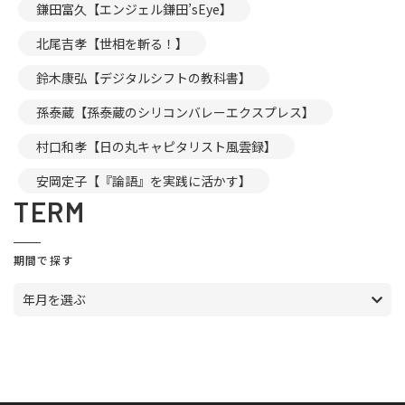
鎌田富久【エンジェル鎌田’sEye】
北尾吉孝【世相を斬る！】
鈴木康弘【デジタルシフトの教科書】
孫泰蔵【孫泰蔵のシリコンバレーエクスプレス】
村口和孝【日の丸キャピタリスト風雲録】
安岡定子【『論語』を実践に活かす】
TERM
期間で探す
年月を選ぶ