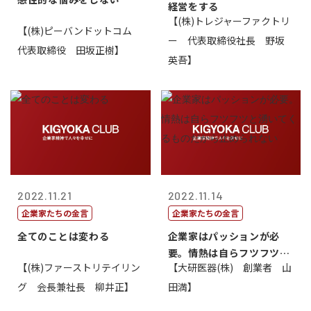
経営をする
【(株)トレジャーファクトリ
【(株)ピーバンドットコム
ー 代表取締役社長 野坂
代表取締役 田坂正樹】
英吾】
2022.11.21
2022.11.14
企業家たちの金言
企業家たちの金言
全てのことは変わる
企業家はパッションが必
要。情熱は自らフツフツと
【(株)ファーストリテイリン
【大研医器(株) 創業者 山
湧いてくるもの...
グ 会長兼社長 柳井正】
田満】