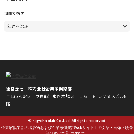
期間で探す
年月を選ぶ
運営会社｜
株式会社企業家倶楽部
〒135-0042 東京都江東区木場３－１６－８ レッタスビル8
階
© kigyoka club Co.,Ltd. All rights reserved.
企業家倶楽部の出版物および企業家倶楽部Webサイト上の文章・画像・映像
等はすべて著作物です。