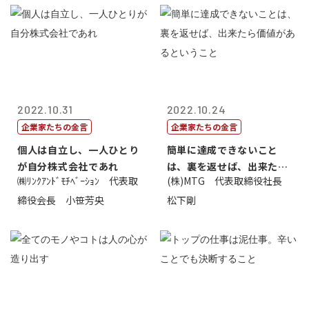
2022.10.31
2022.10.24
企業家たちの金言
企業家たちの金言
個人は自立し、一人ひとり
簡単に達成できないこと
が自分株式会社であれ
は、裏を返せば、出来たら
㈱ﾘﾝｸｱﾝﾄﾞﾓﾁﾍﾞｰｼｮﾝ 代表取
(株)MTG 代表取締役社長
価値があるとい...
締役会長 小笹芳央
松下剛