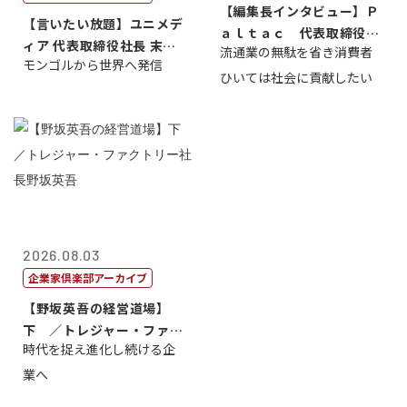
【編集長インタビュー】Ｐ
【言いたい放題】ユニメデ
ａｌｔａｃ 代表取締役会
ィア 代表取締役社長 末田
流通業の無駄を省き消費者
長三木田國夫
モンゴルから世界へ発信
真
ひいては社会に貢献したい
2026.08.03
企業家倶楽部アーカイブ
【野坂英吾の経営道場】
下 ／トレジャー・ファク
時代を捉え進化し続ける企
トリー社長野坂...
業へ