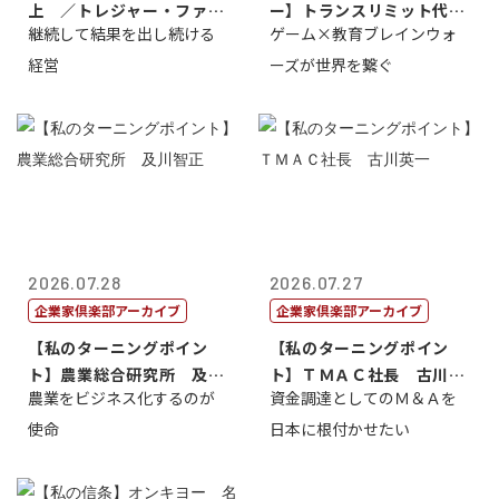
上 ／トレジャー・ファク
ー】トランスリミット代表
継続して結果を出し続ける
ゲーム×教育ブレインウォ
トリー社長野坂...
取締役社長 ...
経営
ーズが世界を繋ぐ
2026.07.28
2026.07.27
企業家倶楽部アーカイブ
企業家倶楽部アーカイブ
【私のターニングポイン
【私のターニングポイン
ト】農業総合研究所 及川
ト】ＴＭＡＣ社長 古川英
農業をビジネス化するのが
資金調達としてのＭ＆Ａを
智正
一
使命
日本に根付かせたい