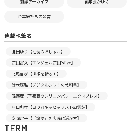
雑誌アーカイブ
編集長がゆく
企業家たちの金言
連載執筆者
池田ゆう【社長のおしゃれ】
鎌田富久【エンジェル鎌田’sEye】
北尾吉孝【世相を斬る！】
鈴木康弘【デジタルシフトの教科書】
孫泰蔵【孫泰蔵のシリコンバレーエクスプレス】
村口和孝【日の丸キャピタリスト風雲録】
安岡定子【『論語』を実践に活かす】
TERM