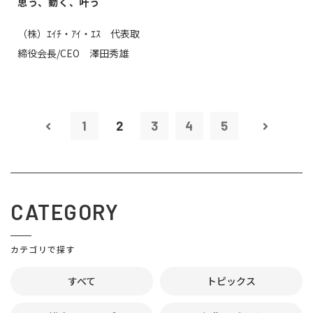
思う、動く、叶う
（株）ｴｲﾁ・ｱｲ・ｴｽ 代表取
締役会長/CEO 澤田秀雄
1
2
3
4
5
CATEGORY
カテゴリで探す
すべて
トピックス