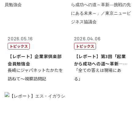
2026.05.16
2026.04.06
トピックス
トピックス
【レポート】企業家倶楽部
【レポート】第3回「起業
会員勉強会
から成功への道～革新―挑
長崎にジャパネットたかたを
「全ての答えは現場にあ
戦の先にある...
訪ねて～視察訪問記
る」