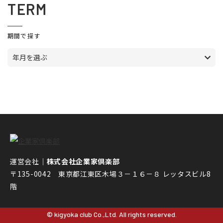
TERM
期間で探す
年月を選ぶ
運営会社｜
株式会社企業家倶楽部
〒135-0042 東京都江東区木場３－１６－８ レッタスビル8
階
© kigyoka club Co.,Ltd. All rights reserved.