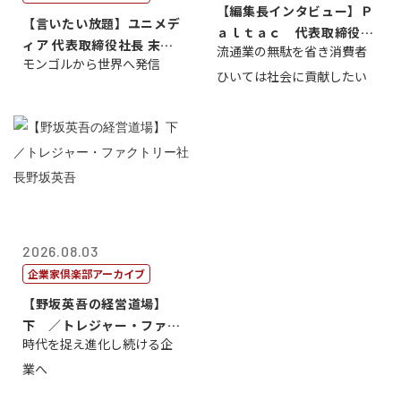
【編集長インタビュー】Ｐ
【言いたい放題】ユニメデ
ａｌｔａｃ 代表取締役会
ィア 代表取締役社長 末田
流通業の無駄を省き消費者
長三木田國夫
モンゴルから世界へ発信
真
ひいては社会に貢献したい
2026.08.03
企業家倶楽部アーカイブ
【野坂英吾の経営道場】
下 ／トレジャー・ファク
時代を捉え進化し続ける企
トリー社長野坂...
業へ