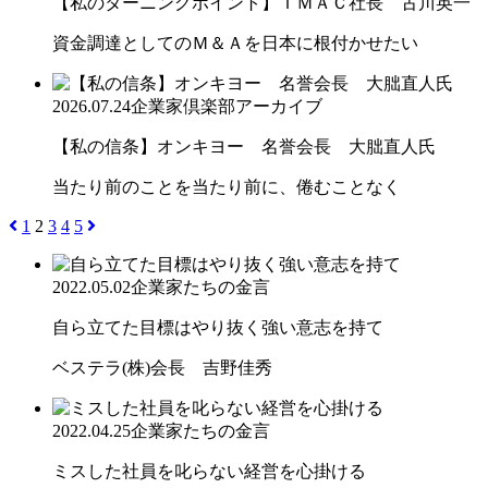
【私のターニングポイント】ＴＭＡＣ社長 古川英一
資金調達としてのＭ＆Ａを日本に根付かせたい
2026.07.24
企業家倶楽部アーカイブ
【私の信条】オンキヨー 名誉会長 大朏直人氏
当たり前のことを当たり前に、倦むことなく
1
2
3
4
5
2022.05.02
企業家たちの金言
自ら立てた目標はやり抜く強い意志を持て
ベステラ(株)会長 吉野佳秀
2022.04.25
企業家たちの金言
ミスした社員を叱らない経営を心掛ける