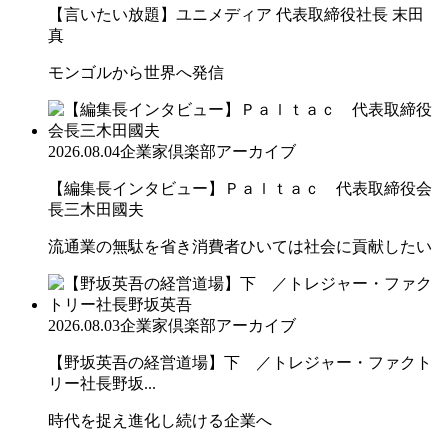
【言いたい放題】ユニメディア 代表取締役社長 末田
真
モンゴルから世界へ発信
2026.08.04
企業家倶楽部アーカイブ
【編集長インタビュー】Ｐａｌｔａｃ 代表取締役会
長三木田國夫
流通業の無駄を省き消費者ひいては社会に貢献したい
2026.08.03
企業家倶楽部アーカイブ
【野坂英吾の経営道場】下 ／トレジャー・ファクト
リー社長野坂...
時代を捉え進化し続ける企業へ