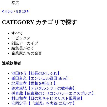
幸広
4
5
6
7
8
9
10
CATEGORY
カテゴリで探す
すべて
トピックス
雑誌アーカイブ
編集長がゆく
企業家たちの金言
連載執筆者
池田ゆう【社長のおしゃれ】
鎌田富久【エンジェル鎌田’sEye】
北尾吉孝【世相を斬る！】
鈴木康弘【デジタルシフトの教科書】
孫泰蔵【孫泰蔵のシリコンバレーエクスプレス】
村口和孝【日の丸キャピタリスト風雲録】
安岡定子【『論語』を実践に活かす】