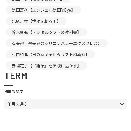
鎌田富久【エンジェル鎌田’sEye】
北尾吉孝【世相を斬る！】
鈴木康弘【デジタルシフトの教科書】
孫泰蔵【孫泰蔵のシリコンバレーエクスプレス】
村口和孝【日の丸キャピタリスト風雲録】
安岡定子【『論語』を実践に活かす】
TERM
期間で探す
年月を選ぶ