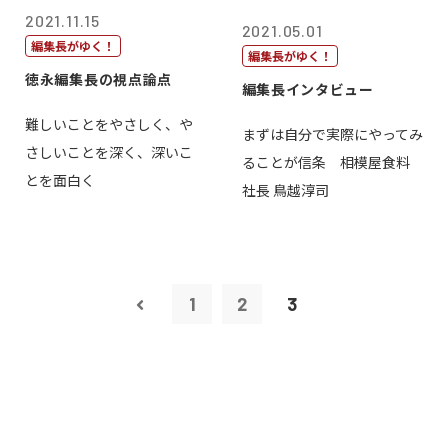
2021.11.15
2021.05.01
編集長がゆく！
編集長がゆく！
徳永編集長の視点論点
編集長インタビュー
難しいことをやさしく、や
まずは自分で実際にやってみ
さしいことを深く、深いこ
ることが信条 相模屋食料
とを面白く
社長 鳥越淳司
1
2
3