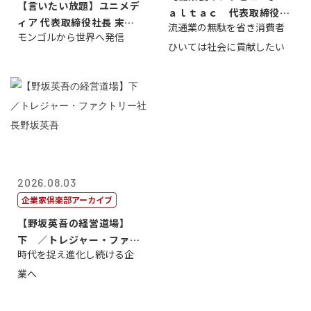
【言いたい放題】ユニメデ
ａｌｔａｃ 代表取締役会
ィア 代表取締役社長 末田
流通業の無駄を省き消費者
長三木田國夫
モンゴルから世界へ発信
真
ひいては社会に貢献したい
2026.08.03
企業家倶楽部アーカイブ
【野坂英吾の経営道場】
下 ／トレジャー・ファク
時代を捉え進化し続ける企
トリー社長野坂...
業へ