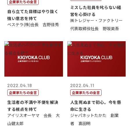
企業家たちの金言
ミスした社員を叱らない経
自ら立てた目標はやり抜く
営を心掛ける
強い意志を持て
㈱トレジャー・ファクトリー
ベステラ(株)会長 吉野佳秀
代表取締役社長 野坂英吾
2022.04.18
2022.04.11
企業家たちの金言
企業家たちの金言
生活者の不満や不便を解決
人生死ぬまで初心。今を懸
する視点を持て
命に生きる
アイリスオーヤマ 会長 大
ジャパネットたかた 創業
山健太郎
者 髙田明