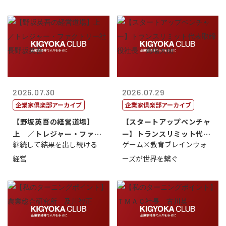
2026.07.30
2026.07.29
企業家倶楽部アーカイブ
企業家倶楽部アーカイブ
【野坂英吾の経営道場】
【スタートアップベンチャ
上 ／トレジャー・ファク
ー】トランスリミット代表
継続して結果を出し続ける
ゲーム×教育ブレインウォ
トリー社長野坂...
取締役社長 ...
経営
ーズが世界を繋ぐ