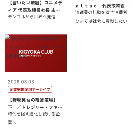
【言いたい放題】ユニメデ
ａｌｔａｃ 代表取締役会
ィア 代表取締役社長 末田
流通業の無駄を省き消費者
長三木田國夫
モンゴルから世界へ発信
真
ひいては社会に貢献したい
2026.08.03
企業家倶楽部アーカイブ
【野坂英吾の経営道場】
下 ／トレジャー・ファク
時代を捉え進化し続ける企
トリー社長野坂...
業へ