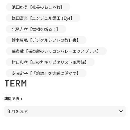
池田ゆう【社長のおしゃれ】
鎌田富久【エンジェル鎌田’sEye】
北尾吉孝【世相を斬る！】
鈴木康弘【デジタルシフトの教科書】
孫泰蔵【孫泰蔵のシリコンバレーエクスプレス】
村口和孝【日の丸キャピタリスト風雲録】
安岡定子【『論語』を実践に活かす】
TERM
期間で探す
年月を選ぶ