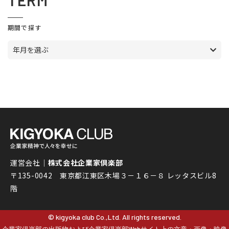
TERM
期間で探す
年月を選ぶ
運営会社｜
株式会社企業家倶楽部
〒135-0042 東京都江東区木場３－１６－８ レッタスビル8
階
© kigyoka club Co.,Ltd. All rights reserved.