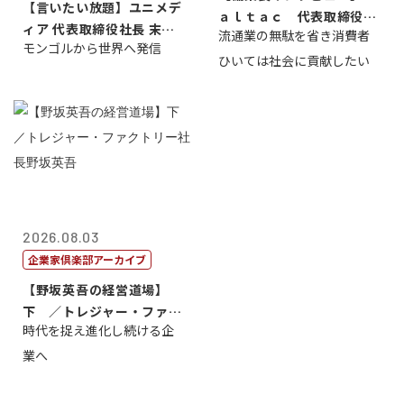
【言いたい放題】ユニメデ
ａｌｔａｃ 代表取締役会
ィア 代表取締役社長 末田
流通業の無駄を省き消費者
長三木田國夫
モンゴルから世界へ発信
真
ひいては社会に貢献したい
2026.08.03
企業家倶楽部アーカイブ
【野坂英吾の経営道場】
下 ／トレジャー・ファク
時代を捉え進化し続ける企
トリー社長野坂...
業へ