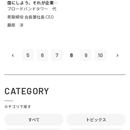
国にしよう。それが企業家
ブロードバンドタワー 代
のミッション...
表取締役 会長兼社長 CEO
藤原 洋
5
6
7
8
9
10
CATEGORY
カテゴリで探す
すべて
トピックス