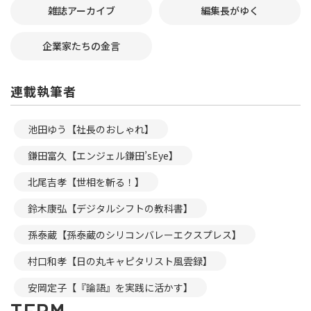
雑誌アーカイブ
編集長がゆく
企業家たちの金言
連載執筆者
池田ゆう【社長のおしゃれ】
鎌田富久【エンジェル鎌田’sEye】
北尾吉孝【世相を斬る！】
鈴木康弘【デジタルシフトの教科書】
孫泰蔵【孫泰蔵のシリコンバレーエクスプレス】
村口和孝【日の丸キャピタリスト風雲録】
安岡定子【『論語』を実践に活かす】