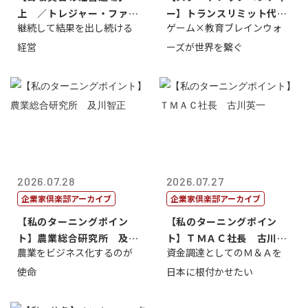
上 ／トレジャー・ファク
ー】トランスリミット代表
継続して結果を出し続ける
ゲーム×教育ブレインウォ
トリー社長野坂...
取締役社長 ...
経営
ーズが世界を繋ぐ
2026.07.28
2026.07.27
企業家倶楽部アーカイブ
企業家倶楽部アーカイブ
【私のターニングポイン
【私のターニングポイン
ト】農業総合研究所 及川
ト】ＴＭＡＣ社長 古川英
農業をビジネス化するのが
資金調達としてのＭ＆Ａを
智正
一
使命
日本に根付かせたい