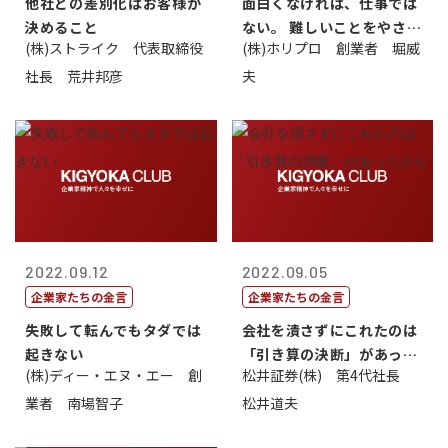
他社との差別化はお客様が
面白くなければ、仕事では
決めること
ない。 難しいことをやさし
(株)ストライク 代表取締役
(株)ホリプロ 創業者 堀威
く。やさし...
社長 荒井邦彦
夫
2022.09.12
2022.09.05
企業家たちの金言
企業家たちの金言
失敗して転んでもタダでは
会社を潰さずにこれたのは
起きない
「引き算の決断」があった
(株)ディー・エヌ・エー 創
松井証券(株) 第4代社長
から
業者 南場智子
松井道夫