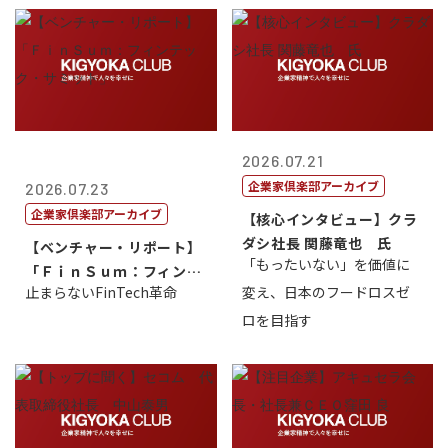
2026.07.21
企業家倶楽部アーカイブ
2026.07.23
企業家倶楽部アーカイブ
【核心インタビュー】クラ
ダシ社長 関藤竜也 氏
【ベンチャー・リポート】
「もったいない」を価値に
「ＦｉｎＳｕｍ：フィンテ
止まらないFinTech革命
変え、日本のフードロスゼ
ック・サミッ...
ロを目指す