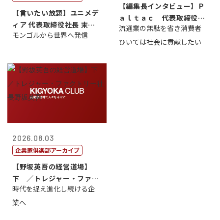
【編集長インタビュー】Ｐ
【言いたい放題】ユニメデ
ａｌｔａｃ 代表取締役会
ィア 代表取締役社長 末田
流通業の無駄を省き消費者
長三木田國夫
モンゴルから世界へ発信
真
ひいては社会に貢献したい
2026.08.03
企業家倶楽部アーカイブ
【野坂英吾の経営道場】
下 ／トレジャー・ファク
時代を捉え進化し続ける企
トリー社長野坂...
業へ