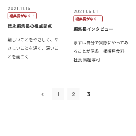
2021.11.15
2021.05.01
編集長がゆく！
編集長がゆく！
徳永編集長の視点論点
編集長インタビュー
難しいことをやさしく、や
まずは自分で実際にやってみ
さしいことを深く、深いこ
ることが信条 相模屋食料
とを面白く
社長 鳥越淳司
1
2
3