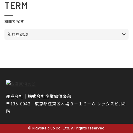
TERM
期間で探す
年月を選ぶ
運営会社｜
株式会社企業家倶楽部
〒135-0042 東京都江東区木場３－１６－８ レッタスビル8
階
© kigyoka club Co.,Ltd. All rights reserved.