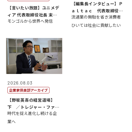
【編集長インタビュー】Ｐ
【言いたい放題】ユニメデ
ａｌｔａｃ 代表取締役会
ィア 代表取締役社長 末田
流通業の無駄を省き消費者
長三木田國夫
モンゴルから世界へ発信
真
ひいては社会に貢献したい
2026.08.03
企業家倶楽部アーカイブ
【野坂英吾の経営道場】
下 ／トレジャー・ファク
時代を捉え進化し続ける企
トリー社長野坂...
業へ