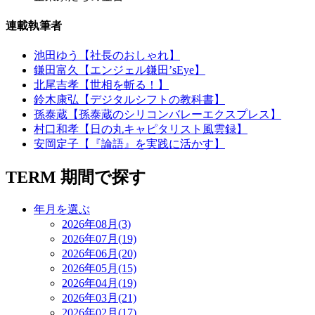
連載執筆者
池田ゆう【社長のおしゃれ】
鎌田富久【エンジェル鎌田’sEye】
北尾吉孝【世相を斬る！】
鈴木康弘【デジタルシフトの教科書】
孫泰蔵【孫泰蔵のシリコンバレーエクスプレス】
村口和孝【日の丸キャピタリスト風雲録】
安岡定子【『論語』を実践に活かす】
TERM
期間で探す
年月を選ぶ
2026年08月(3)
2026年07月(19)
2026年06月(20)
2026年05月(15)
2026年04月(19)
2026年03月(21)
2026年02月(17)