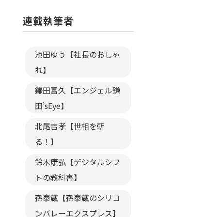
連載執筆者
池田ゆう【社長のおしゃ
れ】
鎌田富久【エンジェル鎌
田’sEye】
北尾吉孝【世相を斬
る！】
鈴木康弘【デジタルシフ
トの教科書】
孫泰蔵【孫泰蔵のシリコ
ンバレーエクスプレス】