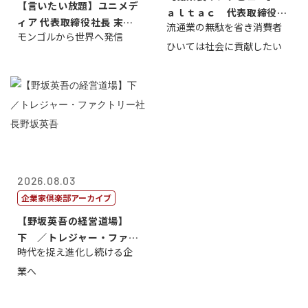
【言いたい放題】ユニメデ
ａｌｔａｃ 代表取締役会
ィア 代表取締役社長 末田
流通業の無駄を省き消費者
長三木田國夫
モンゴルから世界へ発信
真
ひいては社会に貢献したい
2026.08.03
企業家倶楽部アーカイブ
【野坂英吾の経営道場】
下 ／トレジャー・ファク
時代を捉え進化し続ける企
トリー社長野坂...
業へ