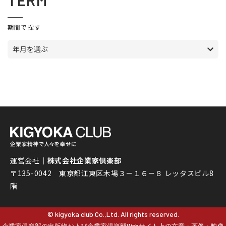
TERM
期間で探す
年月を選ぶ
運営会社｜
株式会社企業家倶楽部
〒135-0042 東京都江東区木場３－１６－８ レッタスビル8
階
© kigyoka club Co.,Ltd. All rights reserved.