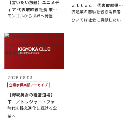
【言いたい放題】ユニメデ
ａｌｔａｃ 代表取締役会
ィア 代表取締役社長 末田
流通業の無駄を省き消費者
長三木田國夫
モンゴルから世界へ発信
真
ひいては社会に貢献したい
2026.08.03
企業家倶楽部アーカイブ
【野坂英吾の経営道場】
下 ／トレジャー・ファク
時代を捉え進化し続ける企
トリー社長野坂...
業へ