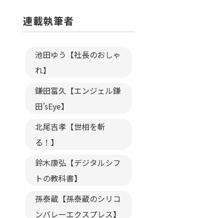
連載執筆者
池田ゆう【社長のおしゃ
れ】
鎌田富久【エンジェル鎌
田’sEye】
北尾吉孝【世相を斬
る！】
鈴木康弘【デジタルシフ
トの教科書】
孫泰蔵【孫泰蔵のシリコ
ンバレーエクスプレス】