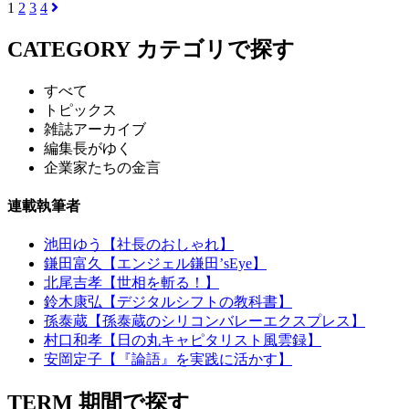
1
2
3
4
CATEGORY
カテゴリで探す
すべて
トピックス
雑誌アーカイブ
編集長がゆく
企業家たちの金言
連載執筆者
池田ゆう【社長のおしゃれ】
鎌田富久【エンジェル鎌田’sEye】
北尾吉孝【世相を斬る！】
鈴木康弘【デジタルシフトの教科書】
孫泰蔵【孫泰蔵のシリコンバレーエクスプレス】
村口和孝【日の丸キャピタリスト風雲録】
安岡定子【『論語』を実践に活かす】
TERM
期間で探す