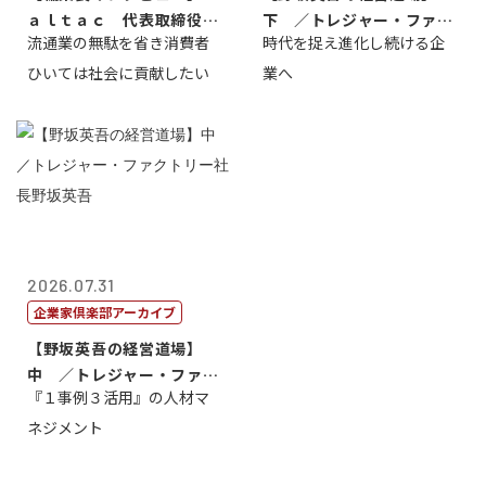
ａｌｔａｃ 代表取締役会
下 ／トレジャー・ファク
流通業の無駄を省き消費者
時代を捉え進化し続ける企
長三木田國夫
トリー社長野坂...
ひいては社会に貢献したい
業へ
2026.07.31
企業家倶楽部アーカイブ
【野坂英吾の経営道場】
中 ／トレジャー・ファク
『１事例３活用』の人材マ
トリー社長野坂...
ネジメント