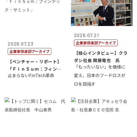
2026.07.21
企業家倶楽部アーカイブ
2026.07.23
企業家倶楽部アーカイブ
【核心インタビュー】クラ
ダシ社長 関藤竜也 氏
【ベンチャー・リポート】
「もったいない」を価値に
「ＦｉｎＳｕｍ：フィンテ
止まらないFinTech革命
変え、日本のフードロスゼ
ック・サミッ...
ロを目指す