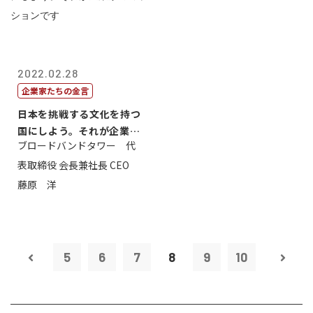
2022.02.28
企業家たちの金言
日本を挑戦する文化を持つ
国にしよう。それが企業家
ブロードバンドタワー 代
のミッション...
表取締役 会長兼社長 CEO
藤原 洋
5
6
7
8
9
10