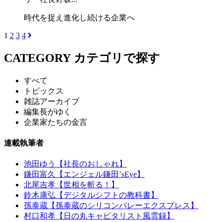
時代を捉え進化し続ける企業へ
1
2
3
4
CATEGORY
カテゴリで探す
すべて
トピックス
雑誌アーカイブ
編集長がゆく
企業家たちの金言
連載執筆者
池田ゆう【社長のおしゃれ】
鎌田富久【エンジェル鎌田’sEye】
北尾吉孝【世相を斬る！】
鈴木康弘【デジタルシフトの教科書】
孫泰蔵【孫泰蔵のシリコンバレーエクスプレス】
村口和孝【日の丸キャピタリスト風雲録】