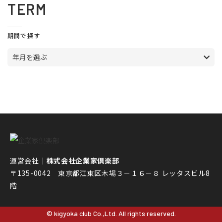
TERM
期間で探す
年月を選ぶ
運営会社｜
株式会社企業家倶楽部
〒135-0042 東京都江東区木場３－１６－８ レッタスビル8
階
© kigyoka club Co.,Ltd. All rights reserved.