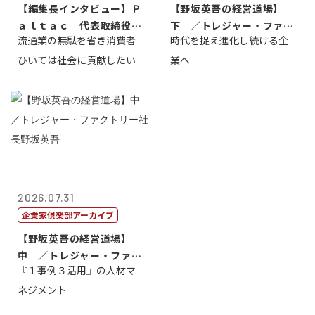
【編集長インタビュー】Ｐ
【野坂英吾の経営道場】
ａｌｔａｃ 代表取締役会
下 ／トレジャー・ファク
流通業の無駄を省き消費者
時代を捉え進化し続ける企
長三木田國夫
トリー社長野坂...
ひいては社会に貢献したい
業へ
2026.07.31
企業家倶楽部アーカイブ
【野坂英吾の経営道場】
中 ／トレジャー・ファク
『１事例３活用』の人材マ
トリー社長野坂...
ネジメント