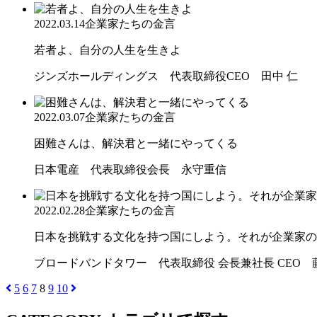
2022.03.14
企業家たちの金言
若者よ、自分の人生を生きよ
ジンズホールディングス 代表取締役CEO 田中 仁
2022.03.07
企業家たちの金言
困難さんは、解決君と一緒にやってくる
日本電産 代表取締役会長 永守重信
2022.02.28
企業家たちの金言
日本を挑戦する文化を持つ国にしよう。それが企業家のミ
ブロードバンドタワー 代表取締役 会長兼社長 CEO 
5
6
7
8
9
10