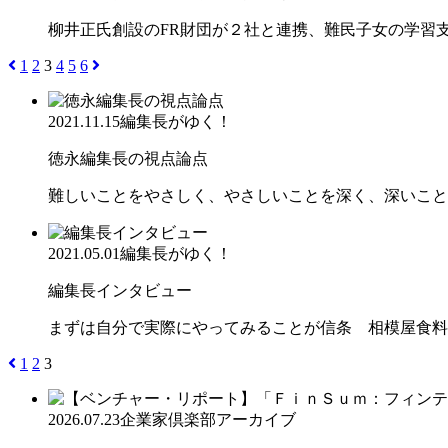
柳井正氏創設のFR財団が２社と連携、難民子女の学
1
2
3
4
5
6
2021.11.15
編集長がゆく！
徳永編集長の視点論点
難しいことをやさしく、やさしいことを深く、深いこと
2021.05.01
編集長がゆく！
編集長インタビュー
まずは自分で実際にやってみることが信条 相模屋食料
1
2
3
2026.07.23
企業家倶楽部アーカイブ