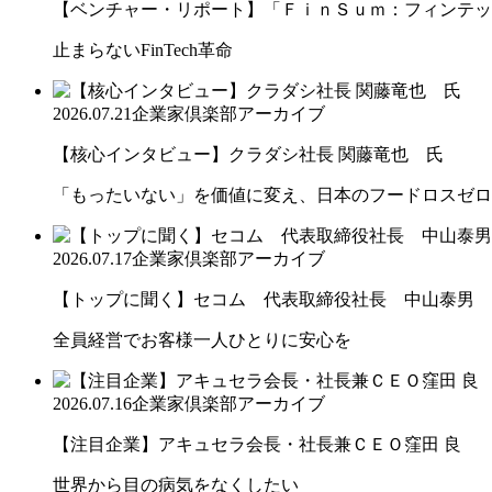
【ベンチャー・リポート】「ＦｉｎＳｕｍ：フィンテック
止まらないFinTech革命
2026.07.21
企業家倶楽部アーカイブ
【核心インタビュー】クラダシ社長 関藤竜也 氏
「もったいない」を価値に変え、日本のフードロスゼロ
2026.07.17
企業家倶楽部アーカイブ
【トップに聞く】セコム 代表取締役社長 中山泰男
全員経営でお客様一人ひとりに安心を
2026.07.16
企業家倶楽部アーカイブ
【注目企業】アキュセラ会長・社長兼ＣＥＯ窪田 良
世界から目の病気をなくしたい