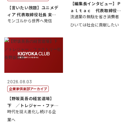
【編集長インタビュー】Ｐ
【言いたい放題】ユニメデ
ａｌｔａｃ 代表取締役会
ィア 代表取締役社長 末田
流通業の無駄を省き消費者
長三木田國夫
モンゴルから世界へ発信
真
ひいては社会に貢献したい
2026.08.03
企業家倶楽部アーカイブ
【野坂英吾の経営道場】
下 ／トレジャー・ファク
時代を捉え進化し続ける企
トリー社長野坂...
業へ