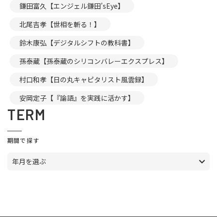
鎌田富久【エンジェル鎌田’sEye】
北尾吉孝【世相を斬る！】
鈴木康弘【デジタルシフトの教科書】
孫泰蔵【孫泰蔵のシリコンバレーエクスプレス】
村口和孝【日の丸キャピタリスト風雲録】
安岡定子【『論語』を実践に活かす】
TERM
期間で探す
年月を選ぶ