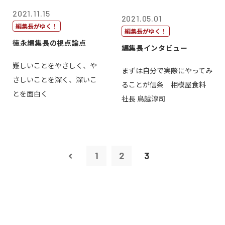
2021.11.15
2021.05.01
編集長がゆく！
編集長がゆく！
徳永編集長の視点論点
編集長インタビュー
難しいことをやさしく、や
まずは自分で実際にやってみ
さしいことを深く、深いこ
ることが信条 相模屋食料
とを面白く
社長 鳥越淳司
1
2
3