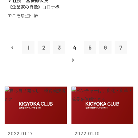
ア社長 冨安徳久氏
《企業家の肖像》コロナ禍
でこそ原点回帰
1
2
3
4
5
6
7
2022.01.17
2022.01.10