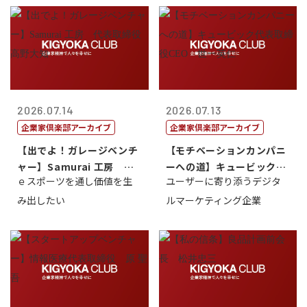
2026.07.14
2026.07.13
企業家倶楽部アーカイブ
企業家倶楽部アーカイブ
【出でよ！ガレージベンチ
【モチベーションカンパニ
ャー】Samurai 工房 代
ーへの道】キュービック代
ｅスポーツを通し価値を生
ユーザーに寄り添うデジタ
表取締...
表取締役CE...
み出したい
ルマーケティング企業