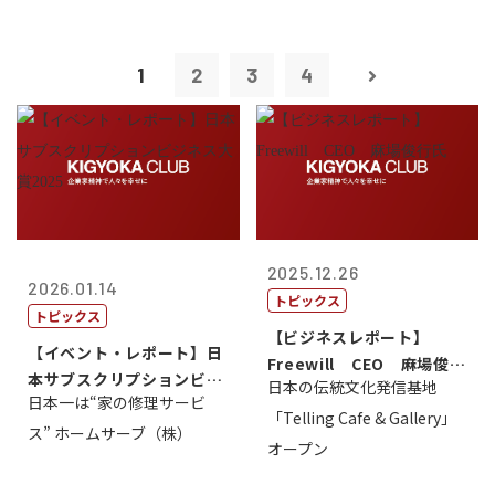
1
2
3
4
2025.12.26
2026.01.14
トピックス
トピックス
【ビジネスレポート】
【イベント・レポート】日
Freewill CEO 麻場俊行
本サブスクリプションビジ
日本の伝統文化発信基地
氏
日本一は“家の修理サービ
ネス大賞20...
「Telling Cafe & Gallery」
ス” ホームサーブ（株）
オープン