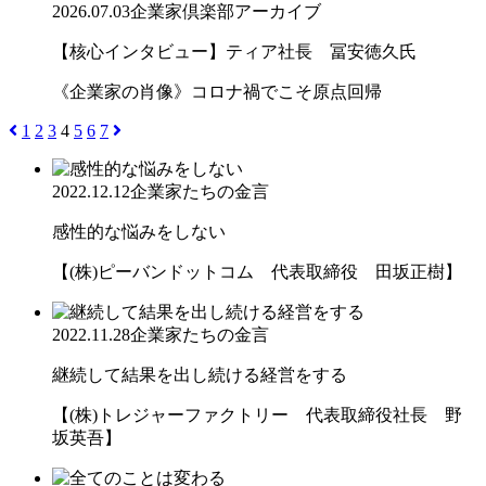
2026.07.03
企業家倶楽部アーカイブ
【核心インタビュー】ティア社長 冨安徳久氏
《企業家の肖像》コロナ禍でこそ原点回帰
1
2
3
4
5
6
7
2022.12.12
企業家たちの金言
感性的な悩みをしない
【(株)ピーバンドットコム 代表取締役 田坂正樹】
2022.11.28
企業家たちの金言
継続して結果を出し続ける経営をする
【(株)トレジャーファクトリー 代表取締役社長 野
坂英吾】