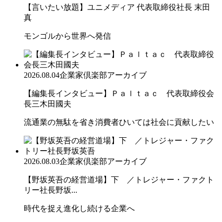
【言いたい放題】ユニメディア 代表取締役社長 末田
真
モンゴルから世界へ発信
2026.08.04
企業家倶楽部アーカイブ
【編集長インタビュー】Ｐａｌｔａｃ 代表取締役会
長三木田國夫
流通業の無駄を省き消費者ひいては社会に貢献したい
2026.08.03
企業家倶楽部アーカイブ
【野坂英吾の経営道場】下 ／トレジャー・ファクト
リー社長野坂...
時代を捉え進化し続ける企業へ