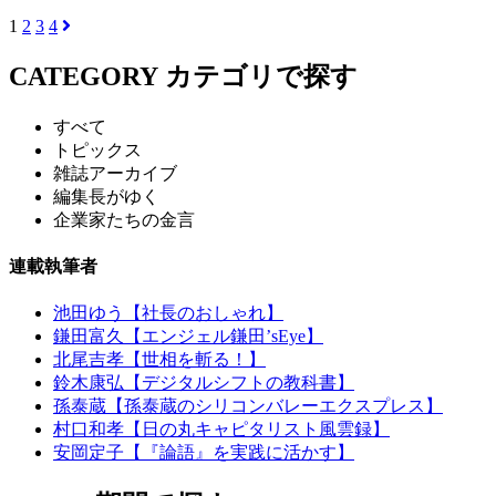
1
2
3
4
CATEGORY
カテゴリで探す
すべて
トピックス
雑誌アーカイブ
編集長がゆく
企業家たちの金言
連載執筆者
池田ゆう【社長のおしゃれ】
鎌田富久【エンジェル鎌田’sEye】
北尾吉孝【世相を斬る！】
鈴木康弘【デジタルシフトの教科書】
孫泰蔵【孫泰蔵のシリコンバレーエクスプレス】
村口和孝【日の丸キャピタリスト風雲録】
安岡定子【『論語』を実践に活かす】