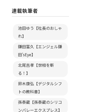
連載執筆者
池田ゆう【社長のおしゃ
れ】
鎌田富久【エンジェル鎌
田’sEye】
北尾吉孝【世相を斬
る！】
鈴木康弘【デジタルシフ
トの教科書】
孫泰蔵【孫泰蔵のシリコ
ンバレーエクスプレス】