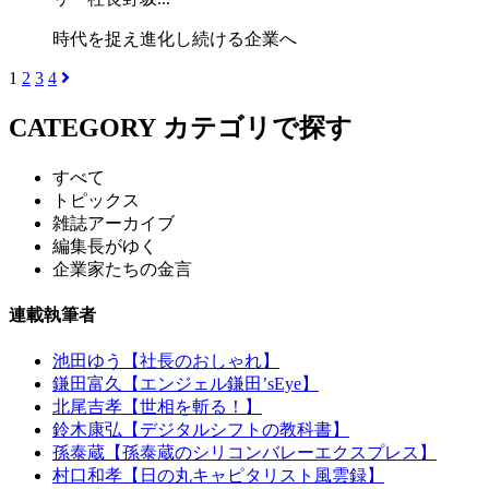
時代を捉え進化し続ける企業へ
1
2
3
4
CATEGORY
カテゴリで探す
すべて
トピックス
雑誌アーカイブ
編集長がゆく
企業家たちの金言
連載執筆者
池田ゆう【社長のおしゃれ】
鎌田富久【エンジェル鎌田’sEye】
北尾吉孝【世相を斬る！】
鈴木康弘【デジタルシフトの教科書】
孫泰蔵【孫泰蔵のシリコンバレーエクスプレス】
村口和孝【日の丸キャピタリスト風雲録】