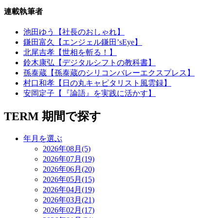
連載執筆者
池田ゆう【社長のおしゃれ】
鎌田富久【エンジェル鎌田’sEye】
北尾吉孝【世相を斬る！】
鈴木康弘【デジタルシフトの教科書】
孫泰蔵【孫泰蔵のシリコンバレーエクスプレス】
村口和孝【日の丸キャピタリスト風雲録】
安岡定子【『論語』を実践に活かす】
TERM
期間で探す
年月を選ぶ
2026年08月(5)
2026年07月(19)
2026年06月(20)
2026年05月(15)
2026年04月(19)
2026年03月(21)
2026年02月(17)