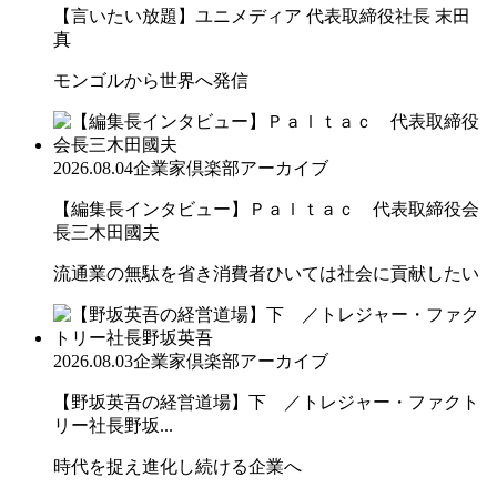
【言いたい放題】ユニメディア 代表取締役社長 末田
真
モンゴルから世界へ発信
2026.08.04
企業家倶楽部アーカイブ
【編集長インタビュー】Ｐａｌｔａｃ 代表取締役会
長三木田國夫
流通業の無駄を省き消費者ひいては社会に貢献したい
2026.08.03
企業家倶楽部アーカイブ
【野坂英吾の経営道場】下 ／トレジャー・ファクト
リー社長野坂...
時代を捉え進化し続ける企業へ