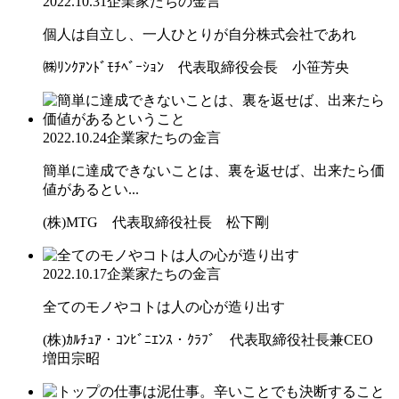
2022.10.31
企業家たちの金言
個人は自立し、一人ひとりが自分株式会社であれ
㈱ﾘﾝｸｱﾝﾄﾞﾓﾁﾍﾞｰｼｮﾝ 代表取締役会長 小笹芳央
2022.10.24
企業家たちの金言
簡単に達成できないことは、裏を返せば、出来たら価
値があるとい...
(株)MTG 代表取締役社長 松下剛
2022.10.17
企業家たちの金言
全てのモノやコトは人の心が造り出す
(株)ｶﾙﾁｭｱ・ｺﾝﾋﾞﾆｴﾝｽ・ｸﾗﾌﾞ 代表取締役社長兼CEO
増田宗昭