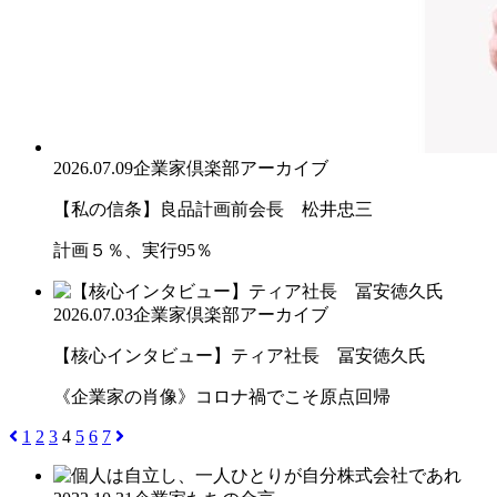
2026.07.09
企業家倶楽部アーカイブ
【私の信条】良品計画前会長 松井忠三
計画５％、実行95％
2026.07.03
企業家倶楽部アーカイブ
【核心インタビュー】ティア社長 冨安徳久氏
《企業家の肖像》コロナ禍でこそ原点回帰
1
2
3
4
5
6
7