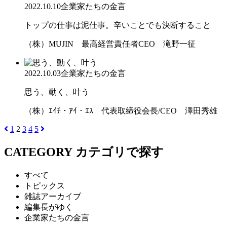
2022.10.10
企業家たちの金言
トップの仕事は泥仕事。辛いことでも決断すること
（株）MUJIN 最高経営責任者CEO 滝野一征
2022.10.03
企業家たちの金言
思う、動く、叶う
（株）ｴｲﾁ・ｱｲ・ｴｽ 代表取締役会長/CEO 澤田秀雄
1
2
3
4
5
CATEGORY
カテゴリで探す
すべて
トピックス
雑誌アーカイブ
編集長がゆく
企業家たちの金言