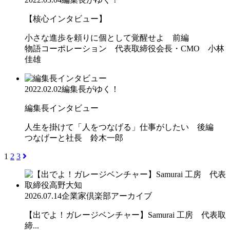
【核心インタビュー】
小さな進歩を頼りに個として覚醒せよ 前編
物語コーポレーション 代表取締役会長・CMO 小林
佳雄
2022.02.02
編集長がゆく！
編集長インタビュー
人生を掛けて「人をつなげる」仕事がしたい 後編
つなげーと社長 鈴木一郎
1
2
3
2026.07.14
企業家倶楽部アーカイブ
【出でよ！ガレージベンチャー】Samurai 工房 代表取
締...