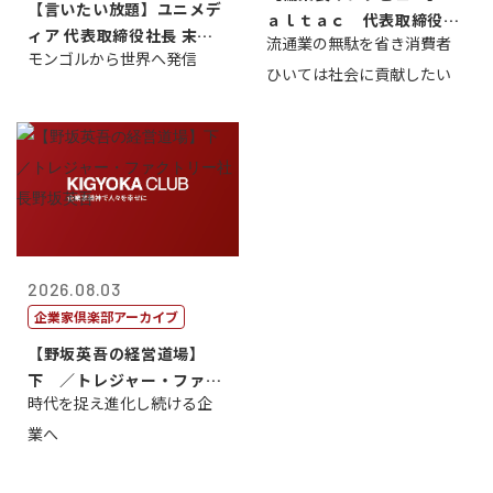
【言いたい放題】ユニメデ
ａｌｔａｃ 代表取締役会
ィア 代表取締役社長 末田
流通業の無駄を省き消費者
長三木田國夫
モンゴルから世界へ発信
真
ひいては社会に貢献したい
2026.08.03
企業家倶楽部アーカイブ
【野坂英吾の経営道場】
下 ／トレジャー・ファク
時代を捉え進化し続ける企
トリー社長野坂...
業へ