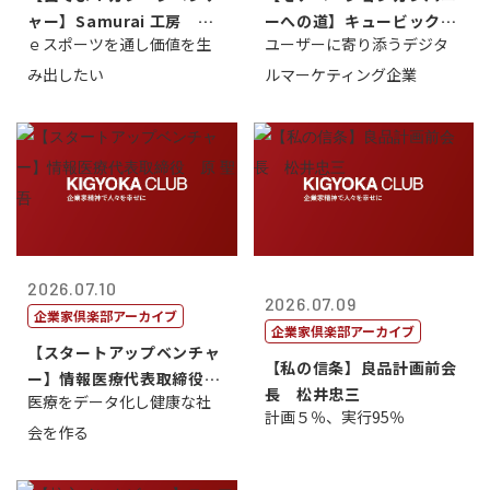
ャー】Samurai 工房 代
ーへの道】キュービック代
ｅスポーツを通し価値を生
ユーザーに寄り添うデジタ
表取締...
表取締役CE...
み出したい
ルマーケティング企業
2026.07.10
2026.07.09
企業家倶楽部アーカイブ
企業家倶楽部アーカイブ
【スタートアップベンチャ
【私の信条】良品計画前会
ー】情報医療代表取締役
長 松井忠三
医療をデータ化し健康な社
原 聖吾
計画５％、実行95％
会を作る