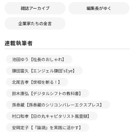
雑誌アーカイブ
編集長がゆく
企業家たちの金言
連載執筆者
池田ゆう【社長のおしゃれ】
鎌田富久【エンジェル鎌田’sEye】
北尾吉孝【世相を斬る！】
鈴木康弘【デジタルシフトの教科書】
孫泰蔵【孫泰蔵のシリコンバレーエクスプレス】
村口和孝【日の丸キャピタリスト風雲録】
安岡定子【『論語』を実践に活かす】