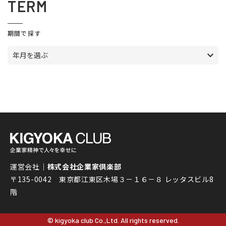
TERM
期間で探す
年月を選ぶ
運営会社｜
株式会社企業家倶楽部
〒135-0042 東京都江東区木場３－１６－８ レッタスビル8
階
© kigyoka club Co.,Ltd. All rights reserved.