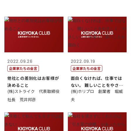
2022.09.26
2022.09.19
企業家たちの金言
企業家たちの金言
他社との差別化はお客様が
面白くなければ、仕事では
決めること
ない。 難しいことをやさし
(株)ストライク 代表取締役
(株)ホリプロ 創業者 堀威
く。やさし...
社長 荒井邦彦
夫