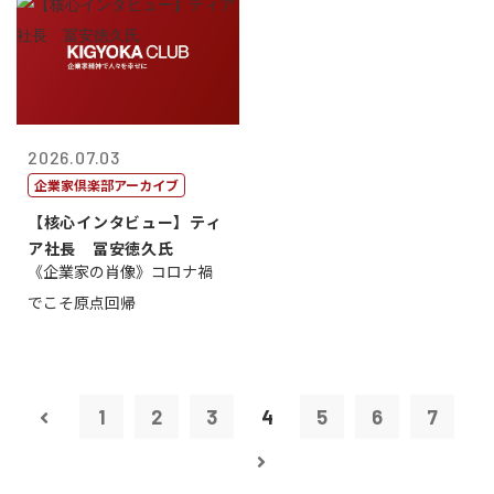
2026.07.03
企業家倶楽部アーカイブ
【核心インタビュー】ティ
ア社長 冨安徳久氏
《企業家の肖像》コロナ禍
でこそ原点回帰
1
2
3
4
5
6
7