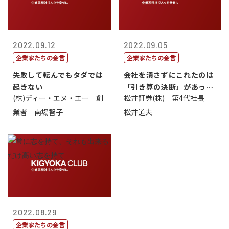
2022.09.12
2022.09.05
企業家たちの金言
企業家たちの金言
失敗して転んでもタダでは
会社を潰さずにこれたのは
起きない
「引き算の決断」があった
(株)ディー・エヌ・エー 創
松井証券(株) 第4代社長
から
業者 南場智子
松井道夫
2022.08.29
企業家たちの金言