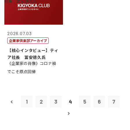
2026.07.03
企業家倶楽部アーカイブ
【核心インタビュー】ティ
ア社長 冨安徳久氏
《企業家の肖像》コロナ禍
でこそ原点回帰
1
2
3
4
5
6
7