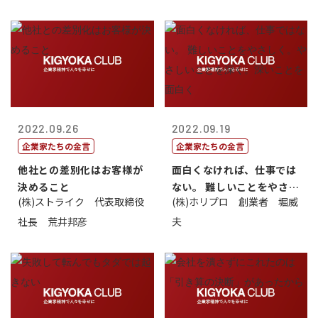
2022.09.26
2022.09.19
企業家たちの金言
企業家たちの金言
他社との差別化はお客様が
面白くなければ、仕事では
決めること
ない。 難しいことをやさし
(株)ストライク 代表取締役
(株)ホリプロ 創業者 堀威
く。やさし...
社長 荒井邦彦
夫