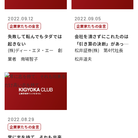
2022.09.12
2022.09.05
企業家たちの金言
企業家たちの金言
失敗して転んでもタダでは
会社を潰さずにこれたのは
起きない
「引き算の決断」があった
(株)ディー・エヌ・エー 創
松井証券(株) 第4代社長
から
業者 南場智子
松井道夫
2022.08.29
企業家たちの金言
常に志を持て、それも出来