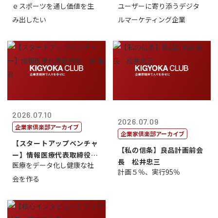
ｅスポーツを通し価値を生
ユーザーに寄り添うデジタ
表取締...
表取締役CE...
み出したい
ルマーケティング企業
2026.07.10
2026.07.09
企業家倶楽部アーカイブ
企業家倶楽部アーカイブ
【スタートアップベンチャ
【私の信条】良品計画前会
ー】情報医療代表取締役
長 松井忠三
医療をデータ化し健康な社
原 聖吾
計画５％、実行95％
会を作る