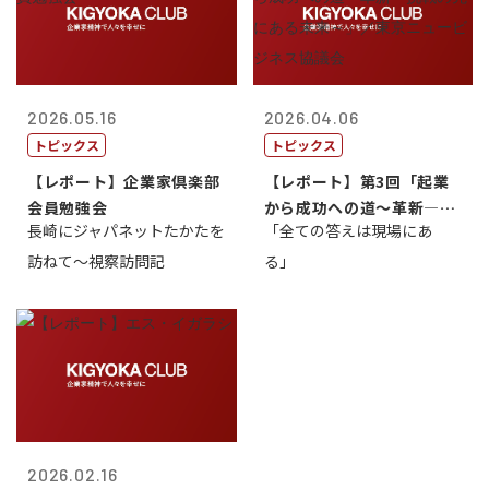
2026.05.16
2026.04.06
トピックス
トピックス
【レポート】企業家倶楽部
【レポート】第3回「起業
会員勉強会
から成功への道～革新―挑
長崎にジャパネットたかたを
「全ての答えは現場にあ
戦の先にある...
訪ねて～視察訪問記
る」
2026.02.16