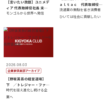
【言いたい放題】ユニメデ
ａｌｔａｃ 代表取締役会
ィア 代表取締役社長 末田
流通業の無駄を省き消費者
長三木田國夫
モンゴルから世界へ発信
真
ひいては社会に貢献したい
2026.08.03
企業家倶楽部アーカイブ
【野坂英吾の経営道場】
下 ／トレジャー・ファク
時代を捉え進化し続ける企
トリー社長野坂...
業へ