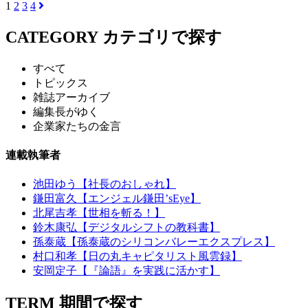
1
2
3
4
CATEGORY
カテゴリで探す
すべて
トピックス
雑誌アーカイブ
編集長がゆく
企業家たちの金言
連載執筆者
池田ゆう【社長のおしゃれ】
鎌田富久【エンジェル鎌田’sEye】
北尾吉孝【世相を斬る！】
鈴木康弘【デジタルシフトの教科書】
孫泰蔵【孫泰蔵のシリコンバレーエクスプレス】
村口和孝【日の丸キャピタリスト風雲録】
安岡定子【『論語』を実践に活かす】
TERM
期間で探す