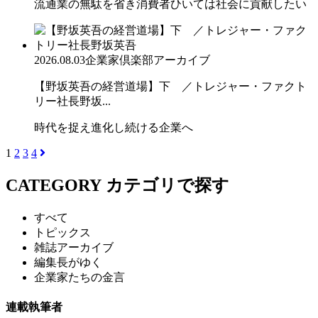
流通業の無駄を省き消費者ひいては社会に貢献したい
2026.08.03
企業家倶楽部アーカイブ
【野坂英吾の経営道場】下 ／トレジャー・ファクト
リー社長野坂...
時代を捉え進化し続ける企業へ
1
2
3
4
CATEGORY
カテゴリで探す
すべて
トピックス
雑誌アーカイブ
編集長がゆく
企業家たちの金言
連載執筆者