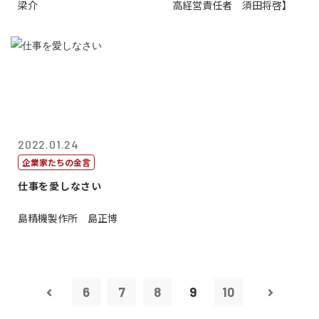
梁介
高経営責任者 須田将啓】
2022.01.24
企業家たちの金言
仕事を愛しなさい
島精機製作所 島正博
6
7
8
9
10