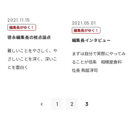
2021.11.15
2021.05.01
編集長がゆく！
編集長がゆく！
徳永編集長の視点論点
編集長インタビュー
難しいことをやさしく、や
まずは自分で実際にやってみ
さしいことを深く、深いこ
ることが信条 相模屋食料
とを面白く
社長 鳥越淳司
1
2
3