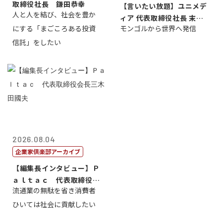
取締役社長 鎌田恭幸
【言いたい放題】ユニメデ
人と人を結び、社会を豊か
ィア 代表取締役社長 末田
にする「まごころある投資
モンゴルから世界へ発信
真
信託」をしたい
2026.08.04
企業家倶楽部アーカイブ
【編集長インタビュー】Ｐ
ａｌｔａｃ 代表取締役会
流通業の無駄を省き消費者
長三木田國夫
ひいては社会に貢献したい