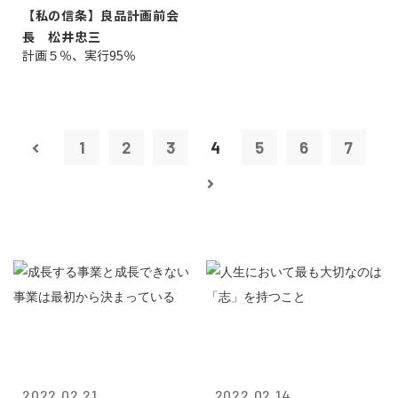
【私の信条】良品計画前会
長 松井忠三
計画５％、実行95％
1
2
3
4
5
6
7
2022.02.21
2022.02.14