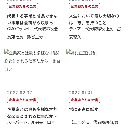
企業家たちの金言
企業家たちの金言
成長する事業と成長できな
人生において最も大切なの
い事業は最初から決まって
は「志」を持つこと
GMOｲﾝﾀｰﾈｯﾄ 代表取締役会
ティア 代表取締役社長 冨
いる
長兼社長 熊谷正寿
安徳久
2022.02.07
2022.01.31
企業家たちの金言
企業家たちの金言
企業家とは最も多様な才能
常に正直に話す
を必要とされる仕事だから
スーパーホテル会長 山本
【エニグモ 代表取締役/最
一番面白い