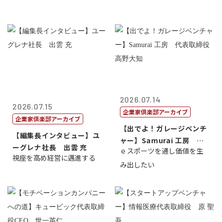
2026.07.14
2026.07.15
企業家倶楽部アーカイブ
企業家倶楽部アーカイブ
【出でよ！ガレージベンチ
【編集長インタビュー】ユ
ャー】Samurai 工房 代
ーグレナ社長 出雲 充
ｅスポーツを通し価値を生
表取締...
視座を高め経営に邁進する
み出したい