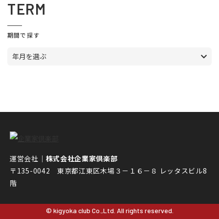
TERM
期間で探す
年月を選ぶ
運営会社｜
株式会社企業家倶楽部
〒135-0042 東京都江東区木場３－１６－８ レッタスビル8
階
© kigyoka club Co.,Ltd. All rights reserved.