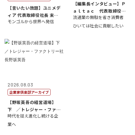
【編集長インタビュー】Ｐ
【言いたい放題】ユニメデ
ａｌｔａｃ 代表取締役会
ィア 代表取締役社長 末田
流通業の無駄を省き消費者
長三木田國夫
モンゴルから世界へ発信
真
ひいては社会に貢献したい
2026.08.03
企業家倶楽部アーカイブ
【野坂英吾の経営道場】
下 ／トレジャー・ファク
時代を捉え進化し続ける企
トリー社長野坂...
業へ