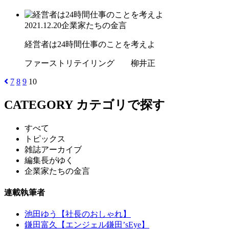
2021.12.20
企業家たちの金言
経営者は24時間仕事のことを考えよ
ファーストリテイリング 柳井正
7
8
9
10
CATEGORY
カテゴリで探す
すべて
トピックス
雑誌アーカイブ
編集長がゆく
企業家たちの金言
連載執筆者
池田ゆう【社長のおしゃれ】
鎌田富久【エンジェル鎌田’sEye】