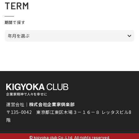
TERM
期間で探す
年月を選ぶ
運営会社｜
株式会社企業家倶楽部
〒135-0042 東京都江東区木場３－１６－８ レッタスビル8
階
© kigyoka club Co.,Ltd. All rights reserved.