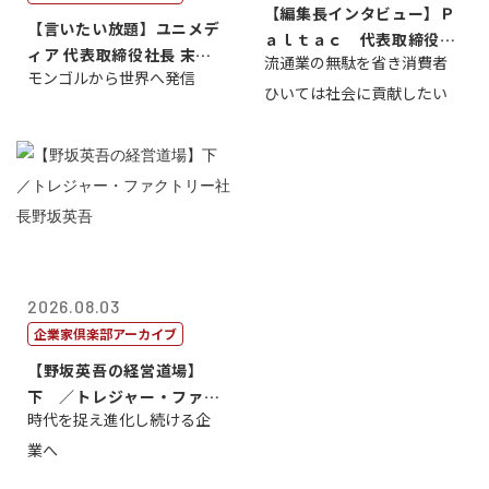
【編集長インタビュー】Ｐ
【言いたい放題】ユニメデ
ａｌｔａｃ 代表取締役会
ィア 代表取締役社長 末田
流通業の無駄を省き消費者
長三木田國夫
モンゴルから世界へ発信
真
ひいては社会に貢献したい
2026.08.03
企業家倶楽部アーカイブ
【野坂英吾の経営道場】
下 ／トレジャー・ファク
時代を捉え進化し続ける企
トリー社長野坂...
業へ