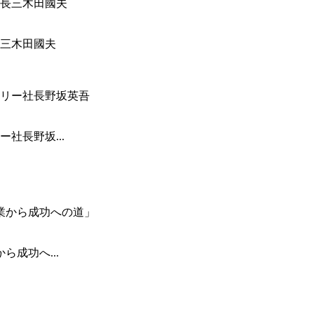
三木田國夫
社長野坂...
成功へ...