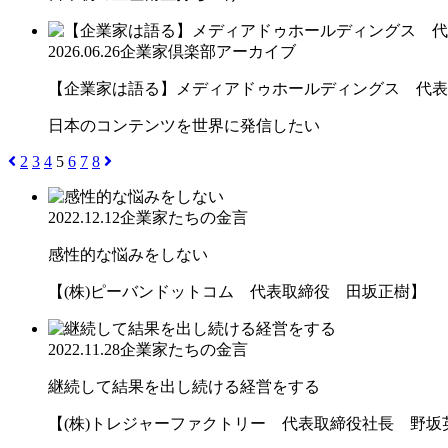
2026.06.26
企業家倶楽部アーカイブ
【企業家は語る】メディアドゥホールディングス 代表取
日本のコンテンツを世界に発信したい
2
3
4
5
6
7
8
2022.12.12
企業家たちの金言
感性的な悩みをしない
【(株)ピーバンドットコム 代表取締役 田坂正樹】
2022.11.28
企業家たちの金言
継続して結果を出し続ける経営をする
【(株)トレジャーファクトリー 代表取締役社長 野坂