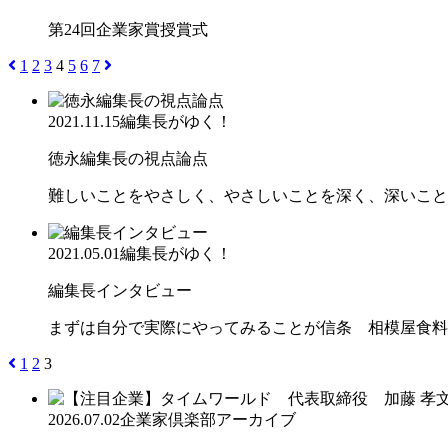
第24回企業家賞授賞式
1
2
3
4
5
6
7
2021.11.15
編集長がゆく！
徳永編集長の視点論点
難しいことをやさしく、やさしいことを深く、深いこと
2021.05.01
編集長がゆく！
編集長インタビュー
まずは自分で実際にやってみることが信条 相模屋食料
1
2
3
2026.07.02
企業家倶楽部アーカイブ