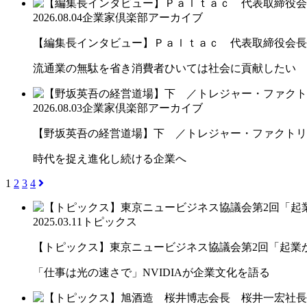
2026.08.04
企業家倶楽部アーカイブ
【編集長インタビュー】Ｐａｌｔａｃ 代表取締役会長
流通業の無駄を省き消費者ひいては社会に貢献したい
2026.08.03
企業家倶楽部アーカイブ
【野坂英吾の経営道場】下 ／トレジャー・ファクトリー
時代を捉え進化し続ける企業へ
1
2
3
4
2025.03.11
トピックス
【トピックス】東京ニュービジネス協議会第2回「起業から
「仕事は光の速さで」NVIDIAが企業文化を語る