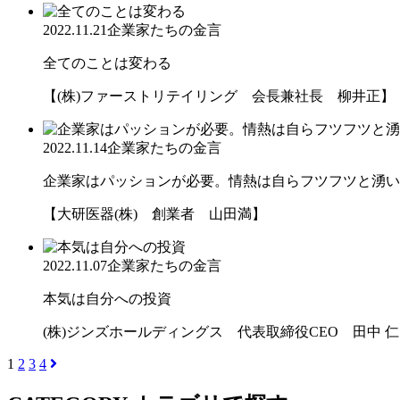
2022.11.21
企業家たちの金言
全てのことは変わる
【(株)ファーストリテイリング 会長兼社長 柳井正】
2022.11.14
企業家たちの金言
企業家はパッションが必要。情熱は自らフツフツと湧いて
【大研医器(株) 創業者 山田満】
2022.11.07
企業家たちの金言
本気は自分への投資
(株)ジンズホールディングス 代表取締役CEO 田中 仁
1
2
3
4