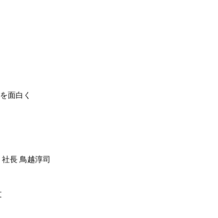
を面白く
 社長 鳥越淳司