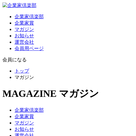
企業家倶楽部
企業家賞
マガジン
お知らせ
運営会社
会員用ページ
会員になる
トップ
マガジン
MAGAZINE
マガジン
企業家倶楽部
企業家賞
マガジン
お知らせ
運営会社