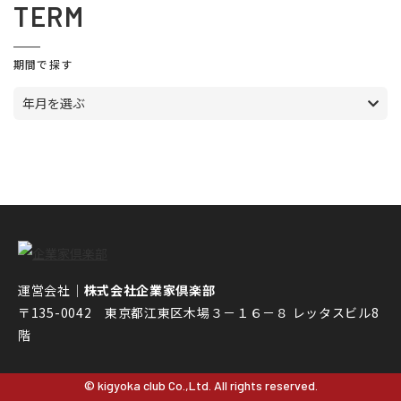
TERM
期間で探す
年月を選ぶ
運営会社｜
株式会社企業家倶楽部
〒135-0042 東京都江東区木場３－１６－８ レッタスビル8
階
© kigyoka club Co.,Ltd. All rights reserved.