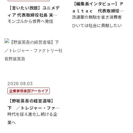
【編集長インタビュー】Ｐ
【言いたい放題】ユニメデ
ａｌｔａｃ 代表取締役会
ィア 代表取締役社長 末田
流通業の無駄を省き消費者
長三木田國夫
モンゴルから世界へ発信
真
ひいては社会に貢献したい
2026.08.03
企業家倶楽部アーカイブ
【野坂英吾の経営道場】
下 ／トレジャー・ファク
時代を捉え進化し続ける企
トリー社長野坂...
業へ