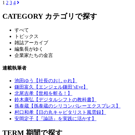
1
2
3
4
CATEGORY
カテゴリで探す
すべて
トピックス
雑誌アーカイブ
編集長がゆく
企業家たちの金言
連載執筆者
池田ゆう【社長のおしゃれ】
鎌田富久【エンジェル鎌田’sEye】
北尾吉孝【世相を斬る！】
鈴木康弘【デジタルシフトの教科書】
孫泰蔵【孫泰蔵のシリコンバレーエクスプレス】
村口和孝【日の丸キャピタリスト風雲録】
安岡定子【『論語』を実践に活かす】
TERM
期間で探す