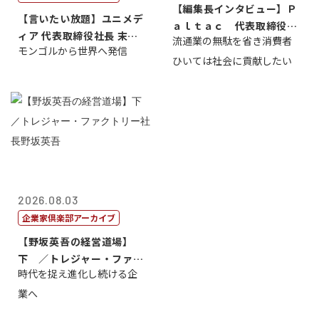
【編集長インタビュー】Ｐ
【言いたい放題】ユニメデ
ａｌｔａｃ 代表取締役会
ィア 代表取締役社長 末田
流通業の無駄を省き消費者
長三木田國夫
モンゴルから世界へ発信
真
ひいては社会に貢献したい
2026.08.03
企業家倶楽部アーカイブ
【野坂英吾の経営道場】
下 ／トレジャー・ファク
時代を捉え進化し続ける企
トリー社長野坂...
業へ