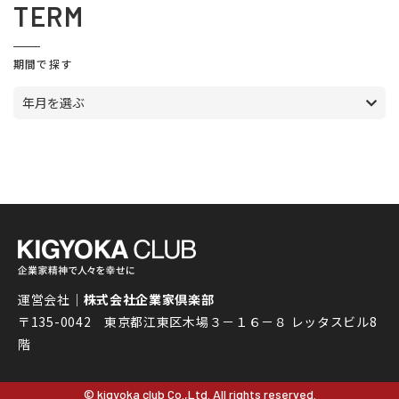
TERM
期間で探す
年月を選ぶ
運営会社｜
株式会社企業家倶楽部
〒135-0042 東京都江東区木場３－１６－８ レッタスビル8
階
© kigyoka club Co.,Ltd. All rights reserved.