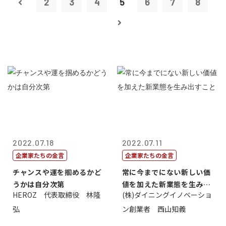
2
3
4
5
6
7
8
2022.07.18
2022.07.11
企業家たちの金言
企業家たちの金言
チャンスや運を掴めるかど
常に今までにない新しい価
うかは自分次第
値を加えた新業態を生み出
HEROZ 代表取締役 林隆
(株)ダイニングイノベーショ
すこと
弘
ン創業者 西山知義