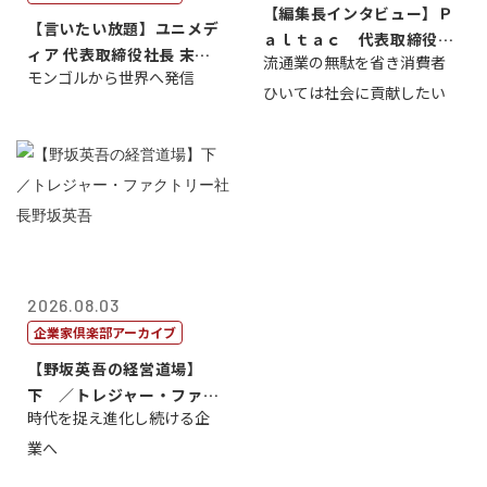
【編集長インタビュー】Ｐ
【言いたい放題】ユニメデ
ａｌｔａｃ 代表取締役会
ィア 代表取締役社長 末田
流通業の無駄を省き消費者
長三木田國夫
モンゴルから世界へ発信
真
ひいては社会に貢献したい
2026.08.03
企業家倶楽部アーカイブ
【野坂英吾の経営道場】
下 ／トレジャー・ファク
時代を捉え進化し続ける企
トリー社長野坂...
業へ