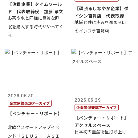
【注目企業】タイムワール
【頑張るしなやか企業】ダ
ド 代表取締役 加藤 孝文
イシン百貨店 代表取締役
お茶や水と同様に良質な睡
地域と共に歩みを進める町
社長 西山 ...
眠を購入する時代がやってく
のインフラ百貨店
る
2026.06.30
2026.06.29
企業家倶楽部アーカイブ
企業家倶楽部アーカイブ
【ベンチャー・リポート】
【ベンチャー・リポート】
アクセルスペース
北欧発スタートアップイベ
日本初の量産衛星打ち上げ
ント「ＳＬＵＳＨ ＡＳＩ