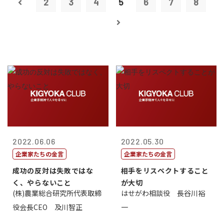
2
3
4
5
6
7
8
2022.06.06
2022.05.30
企業家たちの金言
企業家たちの金言
成功の反対は失敗ではな
相手をリスペクトすること
く、やらないこと
が大切
(株)農業総合研究所代表取締
はせがわ相談役 長谷川裕
役会長CEO 及川智正
一