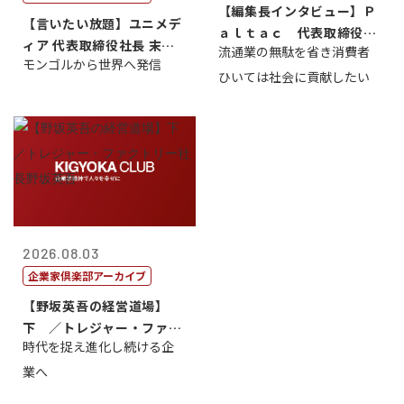
【編集長インタビュー】Ｐ
【言いたい放題】ユニメデ
ａｌｔａｃ 代表取締役会
ィア 代表取締役社長 末田
流通業の無駄を省き消費者
長三木田國夫
モンゴルから世界へ発信
真
ひいては社会に貢献したい
2026.08.03
企業家倶楽部アーカイブ
【野坂英吾の経営道場】
下 ／トレジャー・ファク
時代を捉え進化し続ける企
トリー社長野坂...
業へ