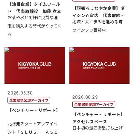
【注目企業】タイムワール
【頑張るしなやか企業】ダ
ド 代表取締役 加藤 孝文
イシン百貨店 代表取締役
お茶や水と同様に良質な睡
地域と共に歩みを進める町
社長 西山 ...
眠を購入する時代がやってく
のインフラ百貨店
る
2026.06.30
2026.06.29
企業家倶楽部アーカイブ
企業家倶楽部アーカイブ
【ベンチャー・リポート】
【ベンチャー・リポート】
アクセルスペース
北欧発スタートアップイベ
日本初の量産衛星打ち上げ
ント「ＳＬＵＳＨ ＡＳＩ