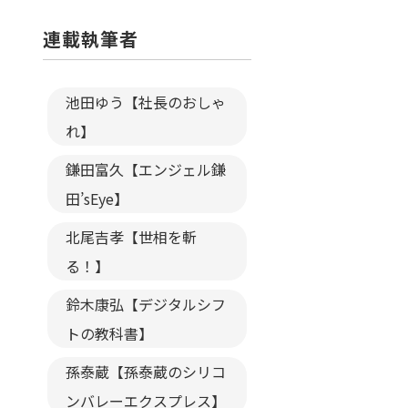
連載執筆者
池田ゆう【社長のおしゃ
れ】
鎌田富久【エンジェル鎌
田’sEye】
北尾吉孝【世相を斬
る！】
鈴木康弘【デジタルシフ
トの教科書】
孫泰蔵【孫泰蔵のシリコ
ンバレーエクスプレス】