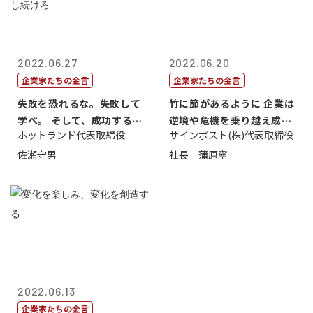
2022.06.27
2022.06.20
企業家たちの金言
企業家たちの金言
失敗を恐れるな。失敗して
竹に節があるように 企業は
学べ。 そして、成功するま
逆境や危機を乗り越え成長
ホットランド代表取締役
サインポスト(株)代表取締役
で挑戦し続...
する
佐瀬守男
社長 蒲原寧
2022.06.13
企業家たちの金言