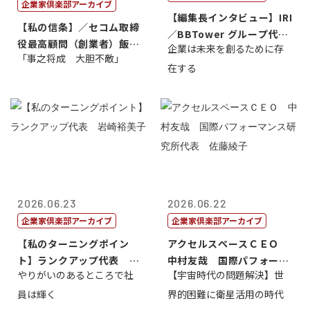
企業家倶楽部アーカイブ
【編集長インタビュー】IRI
【私の信条】／セコム取締
／BBTower グループ代表
役最高顧問（創業者）飯田
企業は未来を創るために存
藤...
「事之将成 大胆不敵」
亮
在する
2026.06.23
2026.06.22
企業家倶楽部アーカイブ
企業家倶楽部アーカイブ
【私のターニングポイン
アクセルスペースＣＥＯ
ト】ランクアップ代表 岩
中村友哉 国際パフォーマ
やりがいのあるところで社
【宇宙時代の問題解決】世
崎裕美子
ンス研究所代...
員は輝く
界的困難に衛星活用の時代