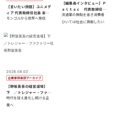
【編集長インタビュー】Ｐ
【言いたい放題】ユニメデ
ａｌｔａｃ 代表取締役会
ィア 代表取締役社長 末田
流通業の無駄を省き消費者
長三木田國夫
モンゴルから世界へ発信
真
ひいては社会に貢献したい
2026.08.03
企業家倶楽部アーカイブ
【野坂英吾の経営道場】
下 ／トレジャー・ファク
時代を捉え進化し続ける企
トリー社長野坂...
業へ