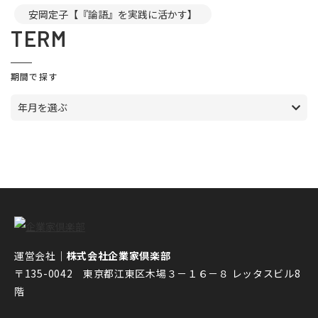
安岡定子【『論語』を実践に活かす】
TERM
期間で探す
年月を選ぶ
運営会社｜
株式会社企業家倶楽部
〒135-0042 東京都江東区木場３－１６－８ レッタスビル8
階