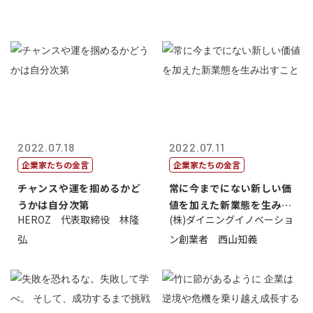
2022.07.18
2022.07.11
企業家たちの金言
企業家たちの金言
チャンスや運を掴めるかど
常に今までにない新しい価
うかは自分次第
値を加えた新業態を生み出
HEROZ 代表取締役 林隆
(株)ダイニングイノベーショ
すこと
弘
ン創業者 西山知義