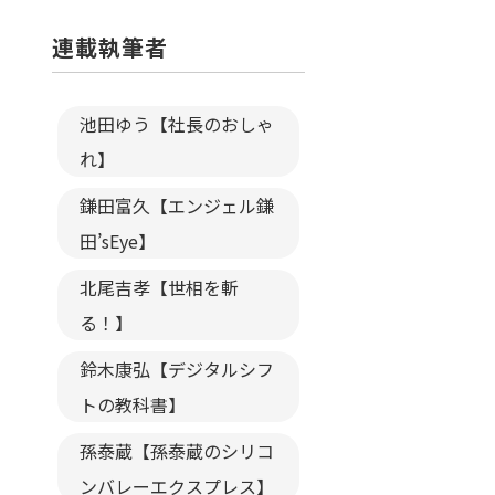
連載執筆者
池田ゆう【社長のおしゃ
れ】
鎌田富久【エンジェル鎌
田’sEye】
北尾吉孝【世相を斬
る！】
鈴木康弘【デジタルシフ
トの教科書】
孫泰蔵【孫泰蔵のシリコ
ンバレーエクスプレス】