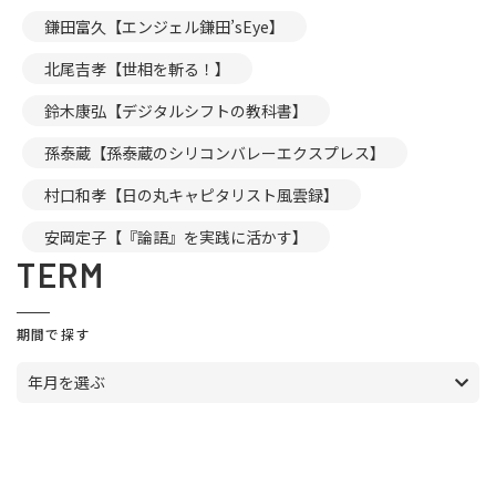
鎌田富久【エンジェル鎌田’sEye】
北尾吉孝【世相を斬る！】
鈴木康弘【デジタルシフトの教科書】
孫泰蔵【孫泰蔵のシリコンバレーエクスプレス】
村口和孝【日の丸キャピタリスト風雲録】
安岡定子【『論語』を実践に活かす】
TERM
期間で探す
年月を選ぶ