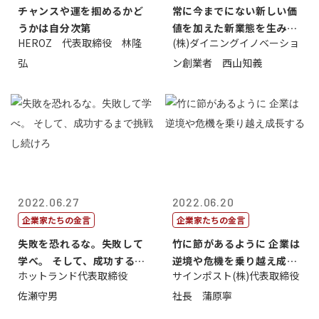
チャンスや運を掴めるかど
常に今までにない新しい価
うかは自分次第
値を加えた新業態を生み出
HEROZ 代表取締役 林隆
(株)ダイニングイノベーショ
すこと
弘
ン創業者 西山知義
2022.06.27
2022.06.20
企業家たちの金言
企業家たちの金言
失敗を恐れるな。失敗して
竹に節があるように 企業は
学べ。 そして、成功するま
逆境や危機を乗り越え成長
ホットランド代表取締役
サインポスト(株)代表取締役
で挑戦し続...
する
佐瀬守男
社長 蒲原寧