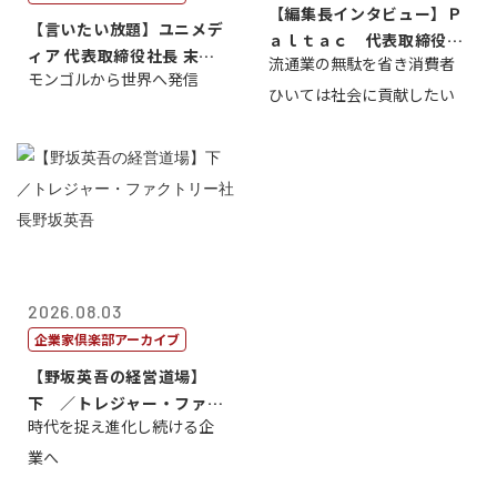
【編集長インタビュー】Ｐ
【言いたい放題】ユニメデ
ａｌｔａｃ 代表取締役会
ィア 代表取締役社長 末田
流通業の無駄を省き消費者
長三木田國夫
モンゴルから世界へ発信
真
ひいては社会に貢献したい
2026.08.03
企業家倶楽部アーカイブ
【野坂英吾の経営道場】
下 ／トレジャー・ファク
時代を捉え進化し続ける企
トリー社長野坂...
業へ