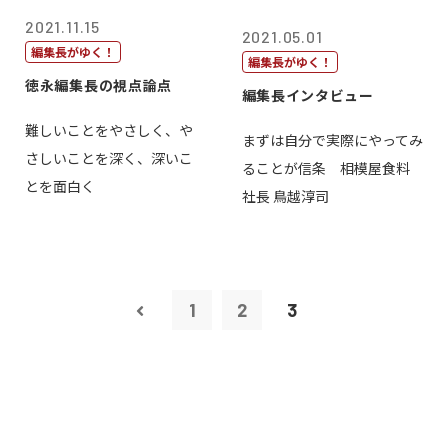
2021.11.15
2021.05.01
編集長がゆく！
編集長がゆく！
徳永編集長の視点論点
編集長インタビュー
難しいことをやさしく、や
まずは自分で実際にやってみ
さしいことを深く、深いこ
ることが信条 相模屋食料
とを面白く
社長 鳥越淳司
1
2
3