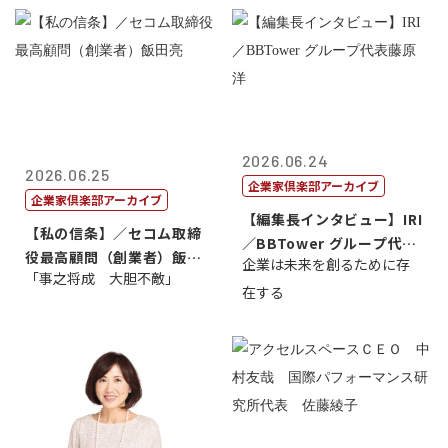
2026.06.24
2026.06.25
企業家倶楽部アーカイブ
企業家倶楽部アーカイブ
【編集長インタビュー】IRI
【私の信条】／セコム取締
／BBTower グループ代表
役最高顧問（創業者）飯田
企業は未来を創るために存
藤...
「事之将成 大胆不敵」
亮
在する