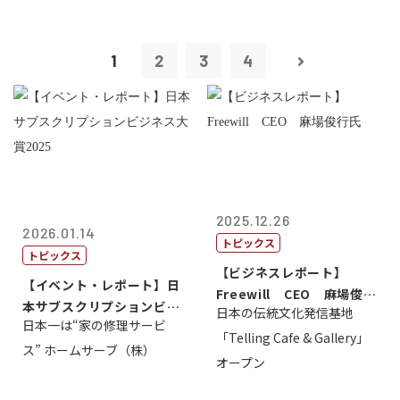
1
2
3
4
2025.12.26
2026.01.14
トピックス
トピックス
【ビジネスレポート】
【イベント・レポート】日
Freewill CEO 麻場俊行
本サブスクリプションビジ
日本の伝統文化発信基地
氏
日本一は“家の修理サービ
ネス大賞20...
「Telling Cafe & Gallery」
ス” ホームサーブ（株）
オープン