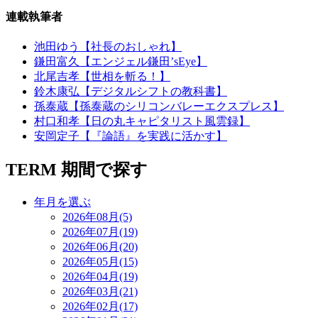
連載執筆者
池田ゆう【社長のおしゃれ】
鎌田富久【エンジェル鎌田’sEye】
北尾吉孝【世相を斬る！】
鈴木康弘【デジタルシフトの教科書】
孫泰蔵【孫泰蔵のシリコンバレーエクスプレス】
村口和孝【日の丸キャピタリスト風雲録】
安岡定子【『論語』を実践に活かす】
TERM
期間で探す
年月を選ぶ
2026年08月(5)
2026年07月(19)
2026年06月(20)
2026年05月(15)
2026年04月(19)
2026年03月(21)
2026年02月(17)