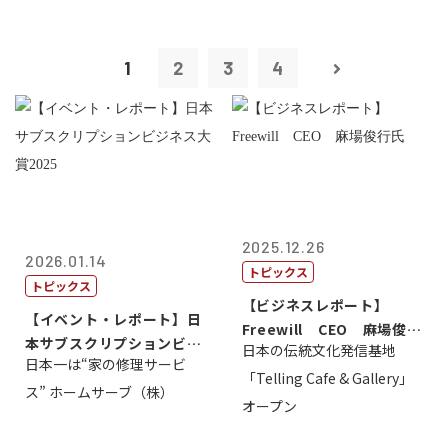
1
2
3
4
2025.12.26
2026.01.14
トピックス
トピックス
【ビジネスレポート】
【イベント・レポート】日
Freewill CEO 麻場俊行
本サブスクリプションビジ
日本の伝統文化発信基地
氏
日本一は“家の修理サービ
ネス大賞20...
「Telling Cafe & Gallery」
ス” ホームサーブ（株）
オープン