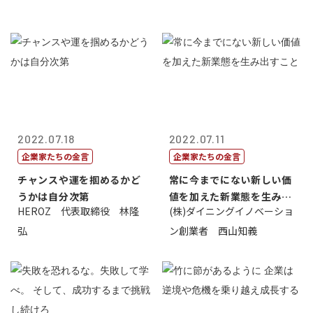
2022.07.18
2022.07.11
企業家たちの金言
企業家たちの金言
チャンスや運を掴めるかど
常に今までにない新しい価
うかは自分次第
値を加えた新業態を生み出
HEROZ 代表取締役 林隆
(株)ダイニングイノベーショ
すこと
弘
ン創業者 西山知義