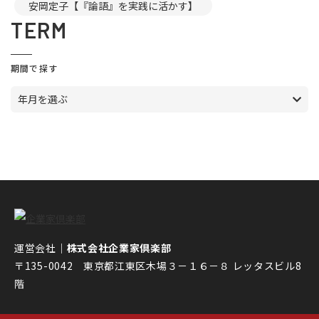
安岡定子【『論語』を実践に活かす】
TERM
期間で探す
年月を選ぶ
運営会社｜
株式会社企業家倶楽部
〒135-0042 東京都江東区木場３－１６－８ レッタスビル8
階