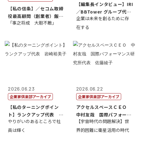
【編集長インタビュー】IRI
【私の信条】／セコム取締
／BBTower グループ代表
役最高顧問（創業者）飯田
企業は未来を創るために存
藤...
「事之将成 大胆不敵」
亮
在する
2026.06.23
2026.06.22
企業家倶楽部アーカイブ
企業家倶楽部アーカイブ
【私のターニングポイン
アクセルスペースＣＥＯ
ト】ランクアップ代表 岩
中村友哉 国際パフォーマ
やりがいのあるところで社
【宇宙時代の問題解決】世
崎裕美子
ンス研究所代...
員は輝く
界的困難に衛星活用の時代