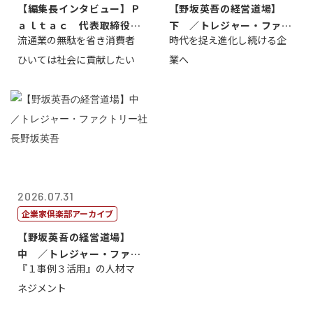
【編集長インタビュー】Ｐ
【野坂英吾の経営道場】
ａｌｔａｃ 代表取締役会
下 ／トレジャー・ファク
流通業の無駄を省き消費者
時代を捉え進化し続ける企
長三木田國夫
トリー社長野坂...
ひいては社会に貢献したい
業へ
2026.07.31
企業家倶楽部アーカイブ
【野坂英吾の経営道場】
中 ／トレジャー・ファク
『１事例３活用』の人材マ
トリー社長野坂...
ネジメント