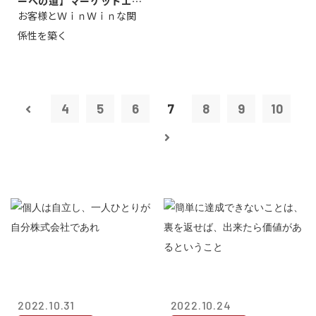
ーへの道】マーケットエン
お客様とＷｉｎＷｉｎな関
タープライズ...
係性を築く
4
5
6
7
8
9
10
2022.10.31
2022.10.24