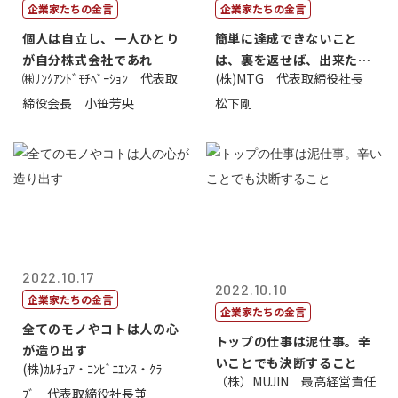
企業家たちの金言
企業家たちの金言
個人は自立し、一人ひとり
簡単に達成できないこと
が自分株式会社であれ
は、裏を返せば、出来たら
㈱ﾘﾝｸｱﾝﾄﾞﾓﾁﾍﾞｰｼｮﾝ 代表取
(株)MTG 代表取締役社長
価値があるとい...
締役会長 小笹芳央
松下剛
2022.10.17
2022.10.10
企業家たちの金言
企業家たちの金言
全てのモノやコトは人の心
トップの仕事は泥仕事。辛
が造り出す
いことでも決断すること
(株)ｶﾙﾁｭｱ・ｺﾝﾋﾞﾆｴﾝｽ・ｸﾗ
（株）MUJIN 最高経営責任
ﾌﾞ 代表取締役社長兼