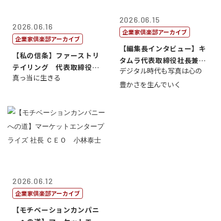
2026.06.15
2026.06.16
企業家倶楽部アーカイブ
企業家倶楽部アーカイブ
【編集長インタビュー】キ
【私の信条】ファーストリ
タムラ代表取締役社長兼Ｃ
テイリング 代表取締役会
デジタル時代も写真は心の
ＯＯ 武川 ...
真っ当に生きる
長兼社長 柳...
豊かさを生んでいく
2026.06.12
企業家倶楽部アーカイブ
【モチベーションカンパニ