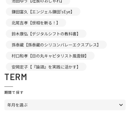
池田ゆう【社長のおしゃれ】
鎌田富久【エンジェル鎌田’sEye】
北尾吉孝【世相を斬る！】
鈴木康弘【デジタルシフトの教科書】
孫泰蔵【孫泰蔵のシリコンバレーエクスプレス】
村口和孝【日の丸キャピタリスト風雲録】
安岡定子【『論語』を実践に活かす】
TERM
期間で探す
年月を選ぶ