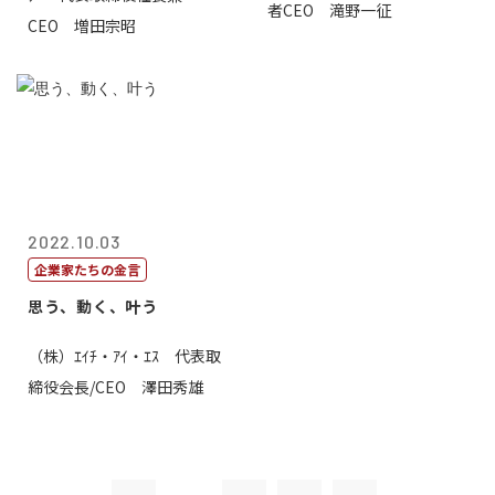
者CEO 滝野一征
CEO 増田宗昭
2022.10.03
企業家たちの金言
思う、動く、叶う
（株）ｴｲﾁ・ｱｲ・ｴｽ 代表取
締役会長/CEO 澤田秀雄