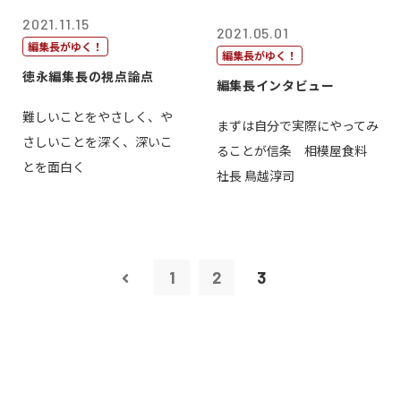
2021.11.15
2021.05.01
編集長がゆく！
編集長がゆく！
徳永編集長の視点論点
編集長インタビュー
難しいことをやさしく、や
まずは自分で実際にやってみ
さしいことを深く、深いこ
ることが信条 相模屋食料
とを面白く
社長 鳥越淳司
1
2
3