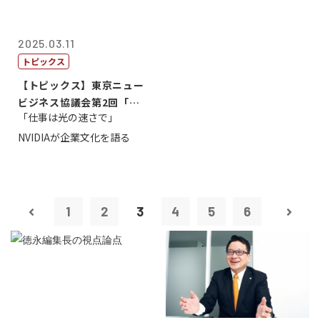
2025.03.11
トピックス
【トピックス】東京ニュー
ビジネス協議会第2回「起
「仕事は光の速さで」
業から成功へ...
NVIDIAが企業文化を語る
1
2
3
4
5
6