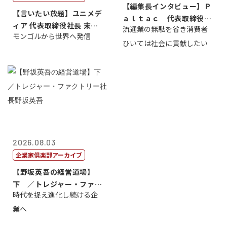
【編集長インタビュー】Ｐ
【言いたい放題】ユニメデ
ａｌｔａｃ 代表取締役会
ィア 代表取締役社長 末田
流通業の無駄を省き消費者
長三木田國夫
モンゴルから世界へ発信
真
ひいては社会に貢献したい
2026.08.03
企業家倶楽部アーカイブ
【野坂英吾の経営道場】
下 ／トレジャー・ファク
時代を捉え進化し続ける企
トリー社長野坂...
業へ