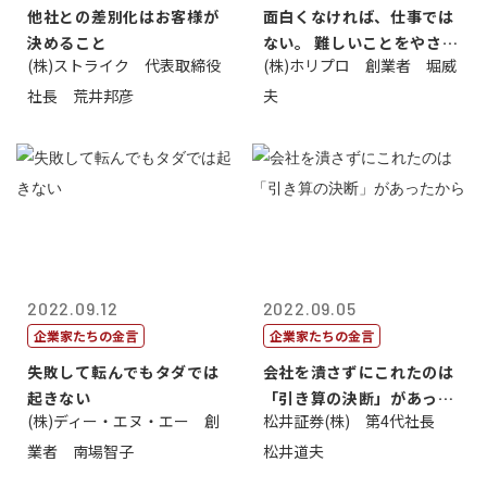
他社との差別化はお客様が
面白くなければ、仕事では
決めること
ない。 難しいことをやさし
(株)ストライク 代表取締役
(株)ホリプロ 創業者 堀威
く。やさし...
社長 荒井邦彦
夫
2022.09.12
2022.09.05
企業家たちの金言
企業家たちの金言
失敗して転んでもタダでは
会社を潰さずにこれたのは
起きない
「引き算の決断」があった
(株)ディー・エヌ・エー 創
松井証券(株) 第4代社長
から
業者 南場智子
松井道夫