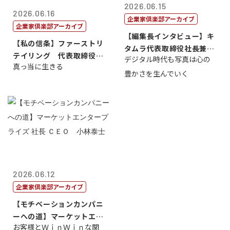
2026.06.15
2026.06.16
企業家倶楽部アーカイブ
企業家倶楽部アーカイブ
【編集長インタビュー】キ
【私の信条】ファーストリ
タムラ代表取締役社長兼Ｃ
テイリング 代表取締役会
デジタル時代も写真は心の
ＯＯ 武川 ...
真っ当に生きる
長兼社長 柳...
豊かさを生んでいく
2026.06.12
企業家倶楽部アーカイブ
【モチベーションカンパニ
ーへの道】マーケットエン
お客様とＷｉｎＷｉｎな関
タープライズ...