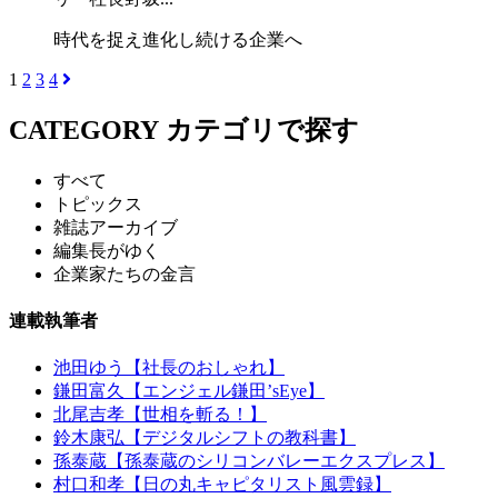
時代を捉え進化し続ける企業へ
1
2
3
4
CATEGORY
カテゴリで探す
すべて
トピックス
雑誌アーカイブ
編集長がゆく
企業家たちの金言
連載執筆者
池田ゆう【社長のおしゃれ】
鎌田富久【エンジェル鎌田’sEye】
北尾吉孝【世相を斬る！】
鈴木康弘【デジタルシフトの教科書】
孫泰蔵【孫泰蔵のシリコンバレーエクスプレス】
村口和孝【日の丸キャピタリスト風雲録】