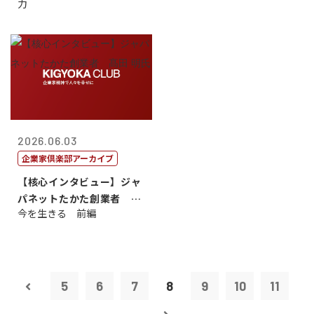
力
2026.06.03
企業家倶楽部アーカイブ
【核心インタビュー】ジャ
パネットたかた創業者 髙
今を生きる 前編
田 明氏
5
6
7
8
9
10
11