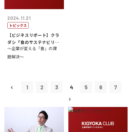
2024.11.21
トピックス
【ビジネスリポート】クラ
ダシ「食のサステナビリテ
～企業が変える「食」の課
ィ共創・協働...
題解決～
1
2
3
4
5
6
7