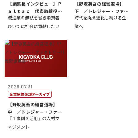
【編集長インタビュー】Ｐ
【野坂英吾の経営道場】
ａｌｔａｃ 代表取締役会
下 ／トレジャー・ファク
流通業の無駄を省き消費者
時代を捉え進化し続ける企
長三木田國夫
トリー社長野坂...
ひいては社会に貢献したい
業へ
2026.07.31
企業家倶楽部アーカイブ
【野坂英吾の経営道場】
中 ／トレジャー・ファク
『１事例３活用』の人材マ
トリー社長野坂...
ネジメント