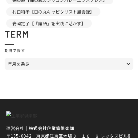
孫泰蔵【孫泰蔵のシリコンバレーエクスプレス】
村口和孝【日の丸キャピタリスト風雲録】
安岡定子【『論語』を実践に活かす】
TERM
期間で探す
年月を選ぶ
運営会社｜
株式会社企業家倶楽部
〒135-0042 東京都江東区木場３－１６－８ レッタスビル8