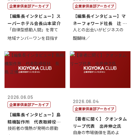
企業家倶楽部アーカイブ
企業家倶楽部アーカイブ
【編集長インタビュー】ス
【編集長インタビュー】マ
ーパーホテル会長山本梁介
ネーフォワード社長 辻 庸
「自律型感動人間」を育て
人との出会いがビジネスの
介
地域ナンバーワンを目指す
醍醐味／
2026.06.05
2026.06.04
企業家倶楽部アーカイブ
企業家倶楽部アーカイブ
【編集長インタビュー】島
【著者に聞く】 クオンタム
精機製作所 代表取締役
リープ代表 出井伸之氏
技術者の情熱が発明の原動
社 長 島 正...
自身の市場価値を高めよ