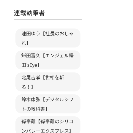
連載執筆者
池田ゆう【社長のおしゃ
れ】
鎌田富久【エンジェル鎌
田’sEye】
北尾吉孝【世相を斬
る！】
鈴木康弘【デジタルシフ
トの教科書】
孫泰蔵【孫泰蔵のシリコ
ンバレーエクスプレス】