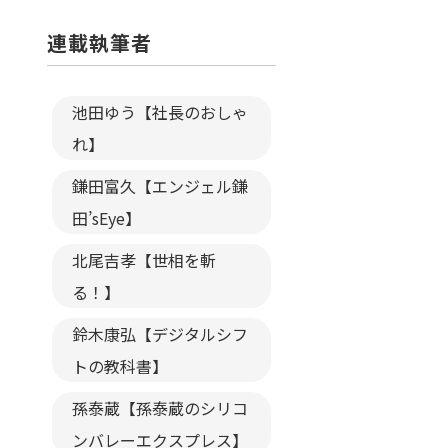
連載執筆者
池田ゆう【社長のおしゃ
れ】
鎌田富久【エンジェル鎌
田’sEye】
北尾吉孝【世相を斬
る！】
鈴木康弘【デジタルシフ
トの教科書】
孫泰蔵【孫泰蔵のシリコ
ンバレーエクスプレス】